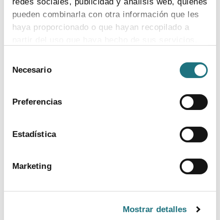
redes sociales, publicidad y análisis web, quienes
pueden combinarla con otra información que les
haya proporcionado o que hayan recopilado a
partir del uso que haya hecho de sus servicios.
Selección
Para más información puede acceder a nuestra
Necesario
de
política de cookies
.
consentimiento
Preferencias
Estadística
BANCO DE IMÁGENES
Marketing
CONTACTO PRENSA
TELF.
915 159 350
Mostrar detalles
EMAIL.