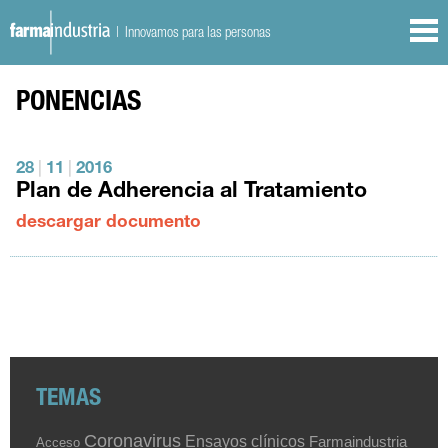
| Innovamos para las personas
PONENCIAS
28
|
11
|
2016
Plan de Adherencia al Tratamiento
descargar documento
TEMAS
Coronavirus
Ensayos clínicos
Farmaindustria
Acceso