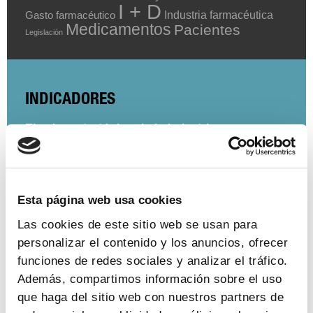
I + D
Industria farmacéutica
Gasto farmacéutico
Medicamentos
Pacientes
Legislación
INDICADORES
El valor estratégico de la industria
farmacéutica (2024)
ver más
Esta página web usa cookies
Las cookies de este sitio web se usan para
personalizar el contenido y los anuncios, ofrecer
Encuesta de empleo en la industria
funciones de redes sociales y analizar el tráfico.
farmacéutica (2023)
Además, compartimos información sobre el uso
ver más
que haga del sitio web con nuestros partners de