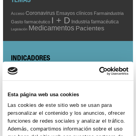
TEMAS
Coronavirus
Ensayos clínicos
Farmaindustria
Acceso
I + D
Industria farmacéutica
Gasto farmacéutico
Medicamentos
Pacientes
Legislación
INDICADORES
El valor estratégico de la industria
farmacéutica (2024)
ver más
Esta página web usa cookies
Las cookies de este sitio web se usan para
personalizar el contenido y los anuncios, ofrecer
funciones de redes sociales y analizar el tráfico.
Encuesta de empleo en la industria
farmacéutica (2023)
Además, compartimos información sobre el uso