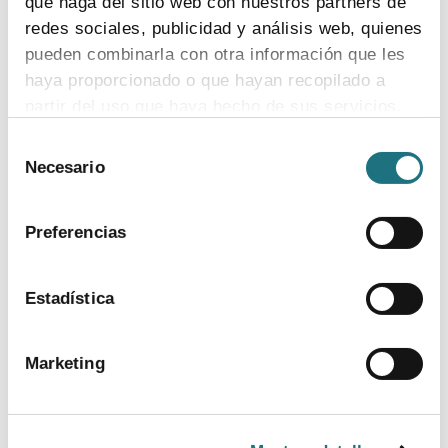
que haga del sitio web con nuestros partners de
ver más
redes sociales, publicidad y análisis web, quienes
pueden combinarla con otra información que les
haya proporcionado o que hayan recopilado a
partir del uso que haya hecho de sus servicios.
Selección
Para más información puede acceder a nuestra
Necesario
de
política de cookies
.
consentimiento
Preferencias
Estadística
BANCO DE IMÁGENES
Marketing
CONTACTO PRENSA