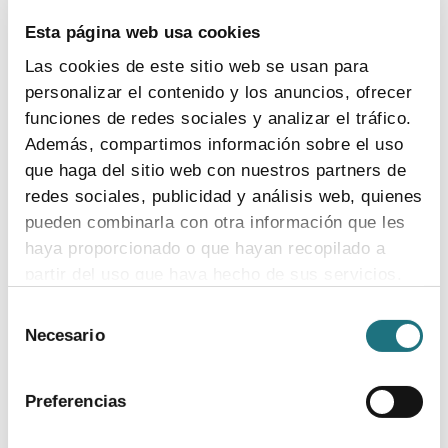
Formato
PDF
- Tamaño
1 MB
Esta página web usa cookies
descargar documento
Las cookies de este sitio web se usan para
Temas:
boletín de coyuntura
personalizar el contenido y los anuncios, ofrecer
funciones de redes sociales y analizar el tráfico.
Además, compartimos información sobre el uso
que haga del sitio web con nuestros partners de
1
|
12
|
2015
redes sociales, publicidad y análisis web, quienes
Boletín de Coyuntura Nº 121
pueden combinarla con otra información que les
Formato
PDF
- Tamaño
690 KB
haya proporcionado o que hayan recopilado a
descargar documento
partir del uso que haya hecho de sus servicios.
Temas:
boletín de coyuntura
Selección
Para más información puede acceder a nuestra
Necesario
de
política de cookies
.
consentimiento
12
|
6
|
2015
Preferencias
Boletín de Coyuntura Nº 120