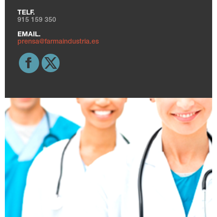
TELF.
915 159 350
EMAIL.
prensa@farmaindustria.es