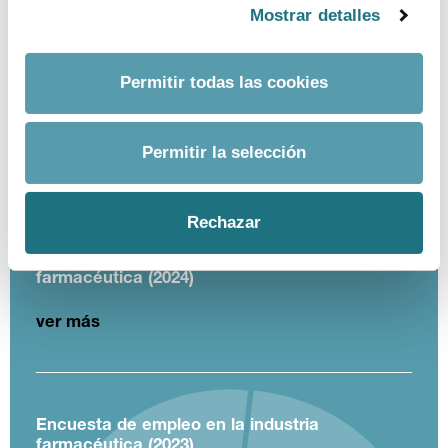
Mostrar detalles
TEMAS
Coronavirus
Ensayos clínicos
Farmaindustria
Acceso
Permitir todas las cookies
I + D
Industria farmacéutica
Gasto farmacéutico
Medicamentos
Pacientes
Legislación
Permitir la selección
INDICADORES
Rechazar
El valor estratégico de la industria
farmacéutica (2024)
ver más
Encuesta de empleo en la industria
farmacéutica (2023)