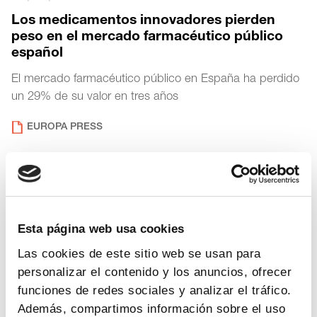
Los medicamentos innovadores pierden
peso en el mercado farmacéutico público
español
El mercado farmacéutico público en España ha perdido
un 29% de su valor en tres años
EUROPA PRESS
23
|
7
|
2011
«Un medicamento genérico no tiene la
misma eficacia que uno de marca»
José Ramón Luis-Yagüe habló recientemente de las
Esta página web usa cookies
aportaciones de Farmaindustria al sistema sanitario en el
Las cookies de este sitio web se usan para
marco de unas jornadas organizadas por el Hospital de
personalizar el contenido y los anuncios, ofrecer
Sant Joan.
funciones de redes sociales y analizar el tráfico.
Además, compartimos información sobre el uso
DIARIO INFORMACIÓN