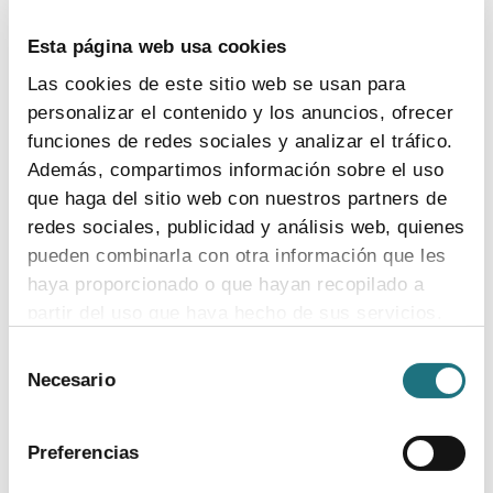
Medicamentos
Pacientes
Legislación
Esta página web usa cookies
Las cookies de este sitio web se usan para
INDICADORES
personalizar el contenido y los anuncios, ofrecer
funciones de redes sociales y analizar el tráfico.
El valor estratégico de la industria
Además, compartimos información sobre el uso
farmacéutica (2024)
que haga del sitio web con nuestros partners de
redes sociales, publicidad y análisis web, quienes
ver más
pueden combinarla con otra información que les
haya proporcionado o que hayan recopilado a
partir del uso que haya hecho de sus servicios.
Encuesta de empleo en la industria
Selección
farmacéutica (2023)
Para más información puede acceder a nuestra
Necesario
de
política de cookies
.
consentimiento
ver más
Preferencias