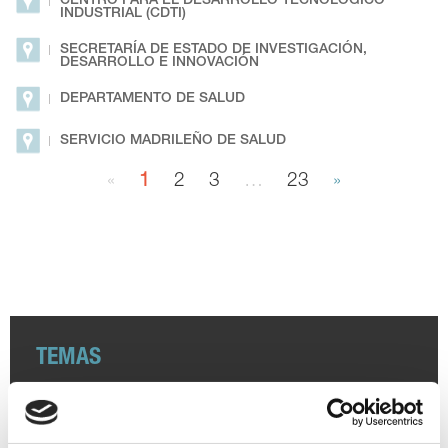
CENTRO PARA EL DESARROLLO TECNOLÓGICO
INDUSTRIAL (CDTI)
SECRETARÍA DE ESTADO DE INVESTIGACIÓN,
DESARROLLO E INNOVACIÓN
DEPARTAMENTO DE SALUD
SERVICIO MADRILEÑO DE SALUD
«
1
2
3
…
23
»
TEMAS
Coronavirus
Ensayos clínicos
Farmaindustria
Acceso
I + D
Industria farmacéutica
Gasto farmacéutico