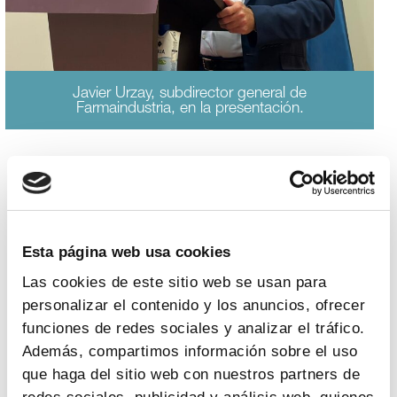
Javier Urzay, subdirector general de
Farmaindustria, en la presentación.
Estas propuestas, dirigidas a todos los actores
socioeconómicos y a las instituciones, pretenden
establecer las bases de un modelo industrial sólido,
sostenible y competitivo, alineado con las mejores
Esta página web usa cookies
prácticas internacionales y las expectativas de progreso
Las cookies de este sitio web se usan para
de la sociedad española. La declaración concluye
personalizar el contenido y los anuncios, ofrecer
apelando a un compromiso activo y al diálogo entre
empresas, sindicatos, administración, grupos
funciones de redes sociales y analizar el tráfico.
parlamentarios y otras entidades para convertir la
Además, compartimos información sobre el uso
industria en el motor de crecimiento y bienestar de
que haga del sitio web con nuestros partners de
España, afirmando que «el momento de avanzar es