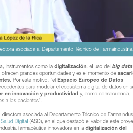
rectora asociada al Departamento Técnico de Farmaindustria
da, instrumentos como la
digitalización
, el uso del
big data
d ofrecen grandes oportunidades y es el momento de
sacarl
ntes
. Por este motivo, “el
Espacio Europeo de Datos
ecedentes para modelar el ecosistema digital de datos en s
der en innovación y productividad
y, como consecuencia,
s a los pacientes”.
, directora asociada al Departamento Técnico de Farmaindust
Salud Digital
(ASD), en el que destacó el valor de este proy
industria farmacéutica innovadora en la
digitalización del