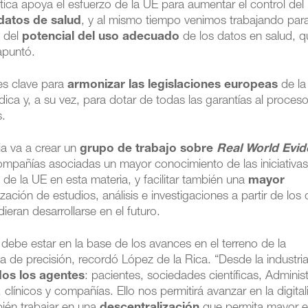
utica apoya el esfuerzo de la UE para aumentar el control del
datos de salud
, y al mismo tiempo venimos trabajando par
s del
potencial del uso adecuado
de los datos en salud, q
apuntó.
 es clave para
armonizar las legislaciones europeas
de la
édica y, a su vez, para dotar de todas las garantías al proces
s.
ia va a crear un
grupo de trabajo sobre
Real World Evi
compañías asociadas un mayor conocimiento de las iniciativa
de la UE en esta materia, y facilitar también una
mayor
ización de estudios, análisis e investigaciones a partir de los
eran desarrollarse en el futuro.
debe estar en la base de los avances en el terreno de la
na de precisión, recordó López de la Rica. “Desde la industri
dos los agentes
: pacientes, sociedades científicas, Adminis
 clínicos y compañías. Ello nos permitirá avanzar en la digital