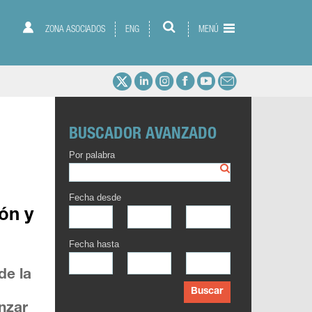
ZONA ASOCIADOS
ENG
MENÚ
BUSCADOR AVANZADO
Por palabra
Fecha desde
ón y
Fecha hasta
de la
Buscar
nzar