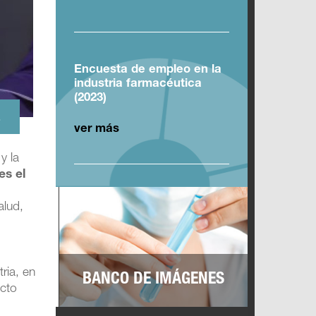
Encuesta de empleo en la
industria farmacéutica
(2023)
.
ver más
y la
es el
alud,
ria, en
BANCO DE IMÁGENES
ecto