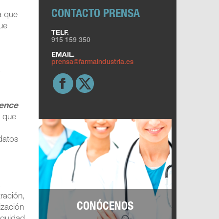
CONTACTO PRENSA
a que
ue
TELF.
915 159 350
EMAIL.
prensa@farmaindustria.es
o
dence
s que
 datos
a
tración,
CONÓCENOS
ización