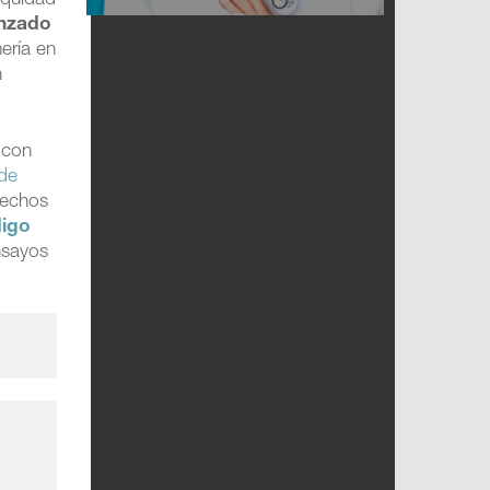
equidad
nzado
mería en
n
 con
 de
rechos
digo
nsayos