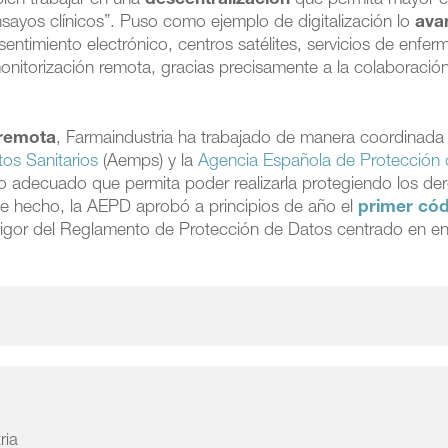
bién trabajar en una
descentralización
que permita mayor 
 ensayos clínicos”. Puso como ejemplo de digitalización lo
ava
entimiento electrónico, centros satélites, servicios de enfer
monitorización remota, gracias precisamente a la colaboració
 remota
, Farmaindustria ha trabajado de manera coordinada
os Sanitarios
(Aemps) y la
Agencia Española de Protección
o adecuado que permita poder realizarla protegiendo los de
De hecho, la AEPD aprobó a principios de año el
primer có
vigor del Reglamento de Protección de Datos centrado en e
ria