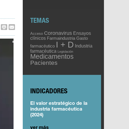
TEMAS
Coronavirus
Ensayos
Acceso
clínicos
Gasto
Farmaindustria
I + D
Industria
farmacéutico
farmacéutica
Legislación
Medicamentos
Pacientes
INDICADORES
El valor estratégico de la
industria farmacéutica
(2024)
ver más