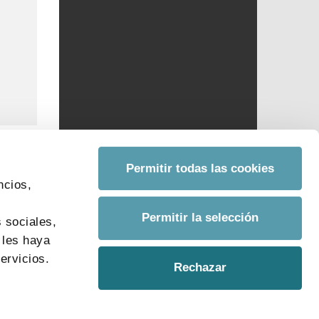
Permitir todas las cookies
ncios,
s
Permitir la selección
 sociales,
 les haya
ervicios.
Rechazar