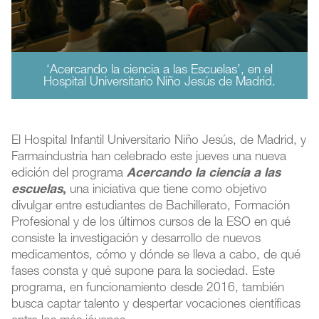
‘Acercando la ciencia a las Escuelas’, en el
Hospital Universitario Niño Jesús de Madrid.
El Hospital Infantil Universitario Niño Jesús, de Madrid, y
Farmaindustria han celebrado este jueves una nueva
edición del programa
Acercando la ciencia a las
escuelas
,
una iniciativa que tiene como objetivo
divulgar entre estudiantes de Bachillerato, Formación
Profesional y de los últimos cursos de la ESO en qué
consiste la investigación y desarrollo de nuevos
medicamentos, cómo y dónde se lleva a cabo, de qué
fases consta y qué supone para la sociedad. Este
programa, en funcionamiento desde 2016, también
busca captar talento y despertar vocaciones científicas