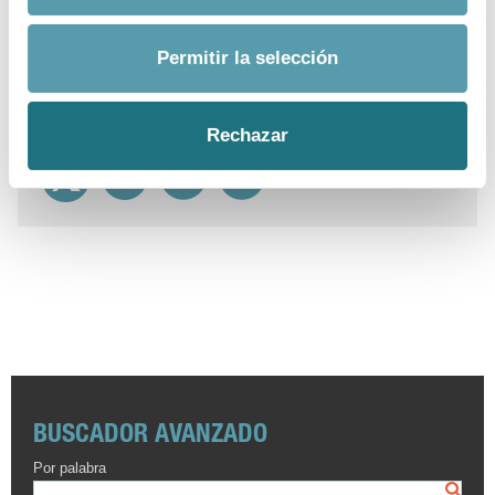
Departamento:
Comunicación Farmaindustria
Correo Electrónico:
prensa@farmaindustria.es
Permitir la selección
Teléfono:
915 159 350
Web:
https://www.farmaindustria.es/web/prensa/
Rechazar
BUSCADOR AVANZADO
Por palabra