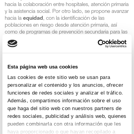
hacia la colaboración entre hospitales, atención primaria
y la asistencia social. Por otro lado, se propone avanzar
hacia la
equidad
, con la identificación de las
poblaciones en riesgo desde atención primaria, así
como de programas de prevención secundaria para las
comunidades vulnerables, con la consideración de los
patrones de desigualdad relativos al género, al nivel
socioeconómico o al territorio.
Esta página web usa cookies
La tercera de las propuestas es la mejora en la
recopilación de
más datos, de mayor calidad y más
Las cookies de este sitio web se usan para
accesibles
para que puedan ser integrados en las
personalizar el contenido y los anuncios, ofrecer
historias clínicas electrónicas y, así, mejorar la atención.
funciones de redes sociales y analizar el tráfico.
“El Plan Europeo de Salud Cardiovascular es una gran
Además, compartimos información sobre el uso
oportunidad para transformar la salud. Desde la
que haga del sitio web con nuestros partners de
industria farmacéutica consideramos que es
indispensable abordarlo desde una mayor prevención,
redes sociales, publicidad y análisis web, quienes
una mejora del diagnóstico precoz y del seguimiento
pueden combinarla con otra información que les
activo y un aprovechamiento de las nuevas soluciones
haya proporcionado o que hayan recopilado a