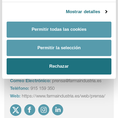
Defendió que esta innovación es también interesante
para el Sistema Nacional de Salud (SNS), ya que
Mostrar detalles
pacientes tratados con mejoras incrementales obtienen
mejores resultados en salud
y requieren con menor
frecuencia hacer uso de otros servicios sanitarios.
Permitir todas las cookies
Innovación Incremental
Permitir la selección
Para más información
Rechazar
Departamento:
Comunicación Farmaindustria
Correo Electrónico:
prensa@farmaindustria.es
Teléfono:
915 159 350
Web:
https://www.farmaindustria.es/web/prensa/