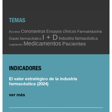
TEMAS
Coronavirus
Ensayos clínicos
Farmaindustria
Acceso
I + D
Industria farmacéutica
Gasto farmacéutico
Medicamentos
Pacientes
Legislación
INDICADORES
El valor estratégico de la industria
farmacéutica (2024)
ver más