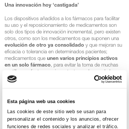
Una innovación hoy ‘castigada’
Los dispositivos añadidos a los fármacos para facilitar
su uso y el reposicionamiento de medicamentos son
solo dos tipos de innovación incremental, pero existen
otros, como son los medicamentos que suponen una
evolución de otro ya consolidado
y que mejoran su
eficacia o tolerancia en determinados pacientes;
medicamentos que
unen varios principios activos
en un solo fármaco
, para evitar la toma de muchas
pastillas, un factor muy importante en el caso de los
mayores polimedicados; medicamentos que
modifican su forma farmacéutica
para facilitar su
toma en determinados grupos de pacientes, o los
medicamentos que incorporan
aplicaciones digitales
Esta página web usa cookies
para mejorar su control y seguimiento. Dichas
Las cookies de este sitio web se usan para
innovaciones también
se ven castigadas con la
regulación actual
, recordó.
personalizar el contenido y los anuncios, ofrecer
funciones de redes sociales y analizar el tráfico.