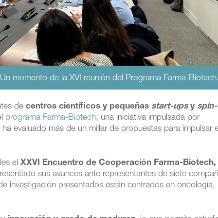
Un momento de la XVI reunión del Programa Farma-Biotech
ntes de
centros científicos y pequeñas
start-ups
y
spin-
el
programa Farma-Biotech
, una iniciativa impulsada por
ha evaluado más de un millar de propuestas para impulsar e
les el
XXVI Encuentro de Cooperación Farma-Biotech,
 presentado sus avances ante representantes de siete compañ
 de investigación presentados están centrados en oncología,