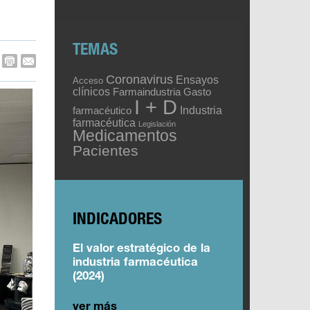
TEMAS
Coronavirus
Ensayos
Acceso
clínicos
Gasto
Farmaindustria
I + D
Industria
farmacéutico
farmacéutica
Legislación
Medicamentos
Pacientes
INDICADORES
El valor estratégico de la
industria farmacéutica
(2024)
ver más