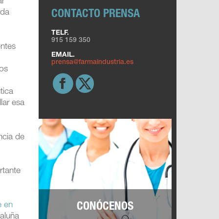
ar
CONTACTO PRENSA
rda
TELF.
915 159 350
entes
EMAIL.
prensa@farmaindustria.es
vos
tica
lar esa
ncia de
rtante
CONÓCENOS
e en
taluña