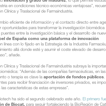
su
innovación y grado de madurez
, lo que permite estudi
ustria en condiciones técnico-económicas ventajosas”, recue
n Clínica y Traslacional de Farmaindustria.
mbio eficiente de información y el contacto directo entre ag
car oportunidades para transformar la investigación biomédica
puentes entre la investigación básica y el desarrollo de nue
apel de España como una plataforma de innovación
n línea con lo fijado en la Estrategia de la Industria Farmacéu
miento allá donde esté y asumir el coste elevado de desarrol
caso”, añade.
n Clínica y Traslacional de Farmaindustria subraya la importa
n biomédica: “Además de las compañías farmacéuticas, en las
to o terapia es clave la
aportación de fondos públicos
.
es para recibir financiación de inversores privados, es impo
 las características de estas empresas”.
otech ha sido el segundo celebrado este año.
El primero fu
ón de Biocat,
para seguir fortaleciendo la BioRegión de Ca