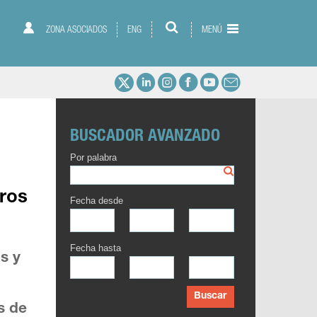
ZONA ASOCIADOS
ENG
MENÚ
BUSCADOR AVANZADO
Por palabra
eros
Fecha desde
Fecha hasta
os y
Buscar
s de