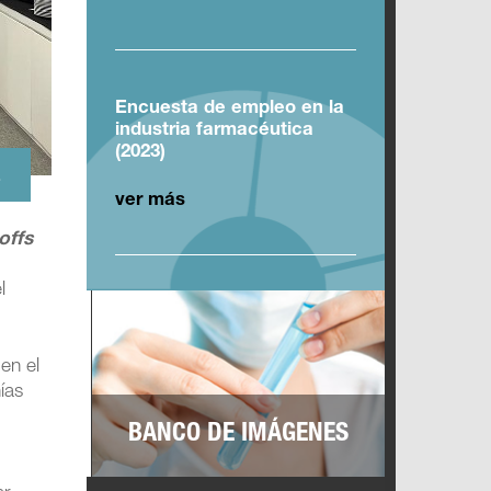
Encuesta de empleo en la
industria farmacéutica
(2023)
.
ver más
offs
l
en el
ías
BANCO DE IMÁGENES