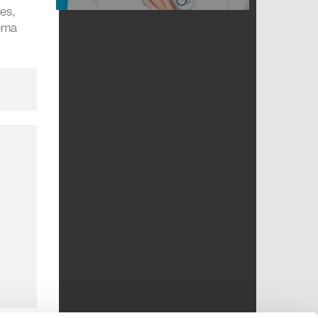
es,
tema