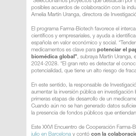
“Seleccionamos proyectos que destacan por 
posibles acuerdos de colaboración con la ind
Amelia Martín Uranga, directora de Investigació
El programa Farma-Biotech favorece el interca
científicos y empresariales, y ayuda a identifi
española en valor económico y social. “Tender 
medicamentos es clave para
potenciar el p
biomédica global”
, subraya Martín Uranga, e
2024-2028. “El gran reto es detectar el conoci
potencialidad, que tiene un alto riesgo de fra
En este sentido, la responsable de Investigació
aumentar la inversión pública en investigació
primeras etapas de desarrollo de un medicamen
Cuando aún no se han generado datos suficient
la presencia de fondos públicos que entiendan
Este XXVI Encuentro de Cooperación Farma-Bi
julio en Barcelona
y contó
con la colaboraci