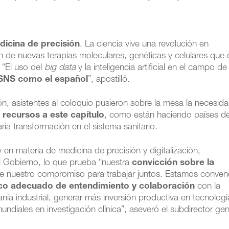
edicina de precisión
. La ciencia vive una revolución en
ón de nuevas terapias moleculares, genéticas y celulares que 
 “El uso del
big data
y la inteligencia artificial en el campo de 
SNS como el español
”, apostilló.
ión, asistentes al coloquio pusieron sobre la mesa la necesid
recursos a este capítulo
, como están haciendo países de
ria transformación en el sistema sanitario.
 en materia de medicina de precisión y digitalización,
l Gobierno, lo que prueba “nuestra
convicción sobre la
e nuestro compromiso para trabajar juntos. Estamos conven
o adecuado de entendimiento y colaboración
con la
ía industrial, generar más inversión productiva en tecnologí
undiales en investigación clínica”, aseveró el subdirector ge