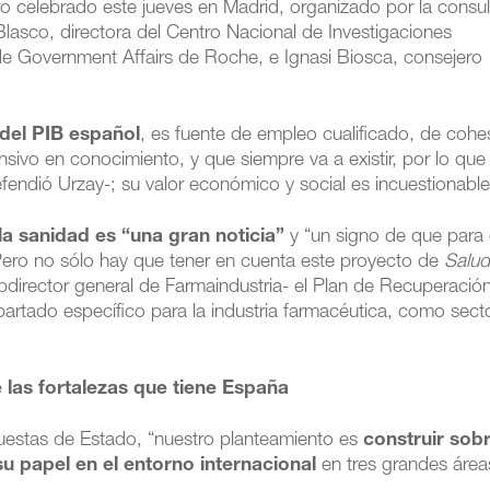
oro celebrado este jueves en Madrid, organizado por la consul
Blasco, directora del Centro Nacional de Investigaciones
de Government Affairs de Roche, e Ignasi Biosca, consejero
del PIB español
, es fuente de empleo cualificado, de cohe
tensivo en conocimiento, y que siempre va a existir, por lo qu
endió Urzay-; su valor económico y social es incuestionable
la sanidad es “una gran noticia”
y “un signo de que para 
 Pero no sólo hay que tener en cuenta este proyecto de
Salud
bdirector general de Farmaindustria- el Plan de Recuperación
partado específico para la industria farmacéutica, como sect
e las fortalezas que tiene España
puestas de Estado, “nuestro planteamiento es
construir sobr
u papel en el entorno internacional
en tres grandes área