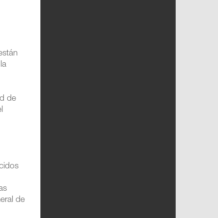
están
la
ad de
l
cidos
as
neral de