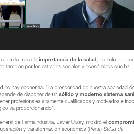
 sobre la mesa la
importancia de la salud
, no sólo por c
sino también por los estragos sociales y económicos que ha
ud no hay economía. “La prosperidad de nuestra sociedad 
 depende de disponer de un
sólido y moderno sistema sani
tener profesionales altamente cualificados y motivados e inc
ógico va proporcionando”.
general de Farmaindustria, Javier Urzay, mostró el
compromi
ecuperación y transformación económica (Perte)
Salud de