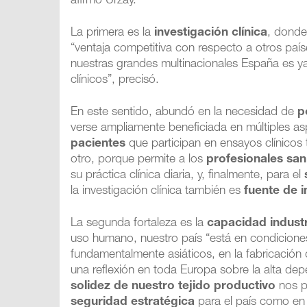
afirmó Urzay.
La primera es la
investigación clínica
, donde
“ventaja competitiva con respecto a otros pa
nuestras grandes multinacionales España es ya
clínicos”, precisó.
En este sentido, abundó en la necesidad de
p
verse ampliamente beneficiada en múltiples as
pacientes
que participan en ensayos clínicos
otro, porque permite a los
profesionales san
su práctica clínica diaria, y, finalmente, para el
la investigación clínica también es
fuente de 
La segunda fortaleza es la
capacidad industr
uso humano, nuestro país “está en condiciones
fundamentalmente asiáticos, en la fabricaci
una reflexión en toda Europa sobre la alta de
solidez de nuestro tejido productivo
nos p
seguridad estratégica
para el país como e