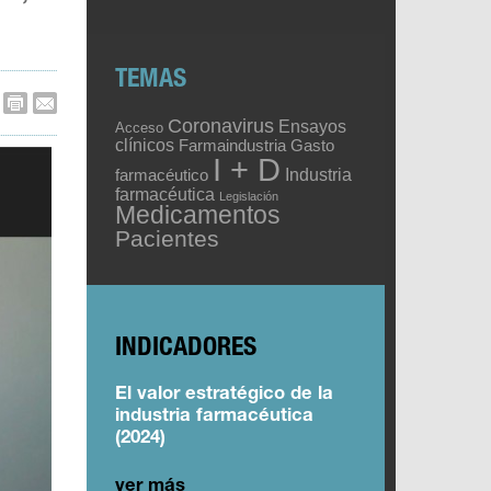
TEMAS
Coronavirus
Ensayos
Acceso
clínicos
Gasto
Farmaindustria
I + D
Industria
farmacéutico
farmacéutica
Legislación
Medicamentos
Pacientes
INDICADORES
El valor estratégico de la
industria farmacéutica
(2024)
ver más