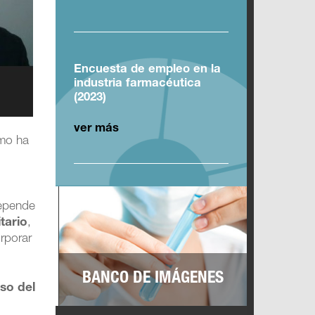
Encuesta de empleo en la
industria farmacéutica
(2023)
ver más
ómo ha
depende
tario
,
orporar
BANCO DE IMÁGENES
so del