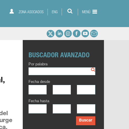
ZONA ASOCIADOS
ENG
MENÚ
BUSCADOR AVANZADO
Por palabra
l,
Fecha desde
Fecha hasta
del
 urge
Buscar
ca,