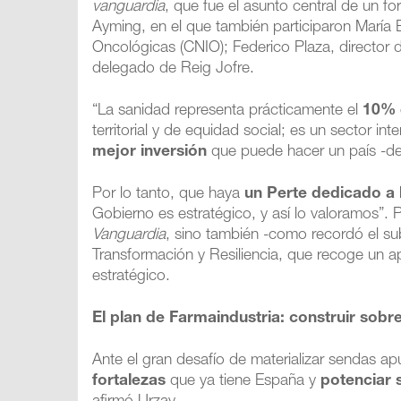
vanguardia
, que fue el asunto central de un f
Ayming, en el que también participaron María 
Oncológicas (CNIO); Federico Plaza, director 
delegado de Reig Jofre.
“La sanidad representa prácticamente el
10% 
territorial y de equidad social; es un sector in
mejor inversión
que puede hacer un país -def
Por lo tanto, que haya
un Perte dedicado a 
Gobierno es estratégico, y así lo valoramos”.
Vanguardia
, sino también -como recordó el su
Transformación y Resiliencia, que recoge un a
estratégico.
El plan de Farmaindustria: construir sobr
Ante el gran desafío de materializar sendas a
fortalezas
que ya tiene España y
potenciar s