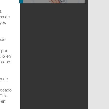
a
has de
ayos
ede
; por
ulo
en
to que
s de
ovocado
 “La
 en