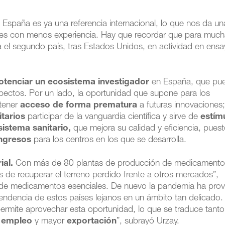
 España es ya una referencia internacional, lo que nos da un
íses con menos experiencia. Hay que recordar que para muc
 el segundo país, tras Estados Unidos, en actividad en ens
otenciar un ecosistema investigador
en España, que pu
pectos. Por un lado, la oportunidad que supone para los
 tener
acceso de forma prematura
a futuras innovaciones
itarios
participar de la vanguardia científica y sirve de
estím
sistema sanitario,
que mejora su calidad y eficiencia, pues
ingresos
para los centros en los que se desarrolla.
ial.
Con más de 80 plantas de producción de medicamento
 de recuperar el terreno perdido frente a otros mercados”,
ón de medicamentos esenciales. De nuevo la pandemia ha pr
pendencia de estos países lejanos en un ámbito tan delicado.
ermite aprovechar esta oportunidad, lo que se traduce tanto
n
empleo
y mayor
exportación
”, subrayó Urzay.