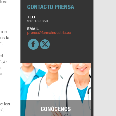
tora
CONTACTO PRENSA
TELF.
915 159 350
EMAIL.
sión
prensa@farmaindustria.es
e es
la
”.
el
 de
,
or
e las
CONÓCENOS
s”,