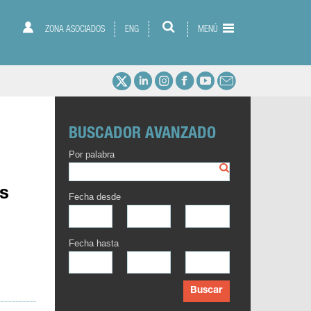
ZONA ASOCIADOS
ENG
MENÚ
BUSCADOR AVANZADO
Por palabra
os
Fecha desde
Fecha hasta
Buscar