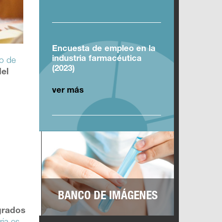
Encuesta de empleo en la
industria farmacéutica
o de
(2023)
el
ver más
BANCO DE IMÁGENES
grados