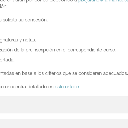
 Se enviarán por correo electrónico a
pbejarano@farmaindustr
ión:
 solicita su concesión.
ignaturas y notas.
ización de la preinscripción en el correspondiente curso.
ortada.
entadas en base a los criterios que se consideren adecuados
e encuentra detallado en
este enlace
.