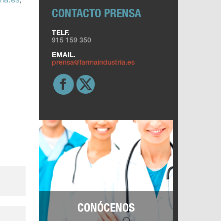
ia.es
,
CONTACTO PRENSA
TELF.
915 159 350
EMAIL.
prensa@farmaindustria.es
.
CONÓCENOS