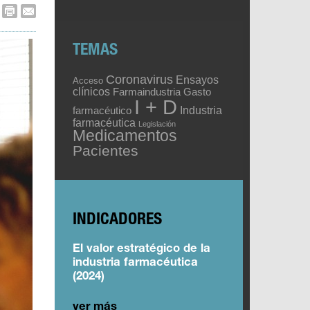
TEMAS
Coronavirus
Ensayos
Acceso
clínicos
Gasto
Farmaindustria
I + D
Industria
farmacéutico
farmacéutica
Legislación
Medicamentos
Pacientes
INDICADORES
El valor estratégico de la
industria farmacéutica
(2024)
ver más