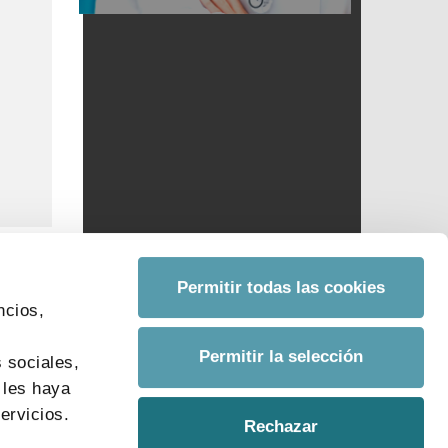
Permitir todas las cookies
ncios,
s
Permitir la selección
 sociales,
 les haya
ervicios.
Rechazar