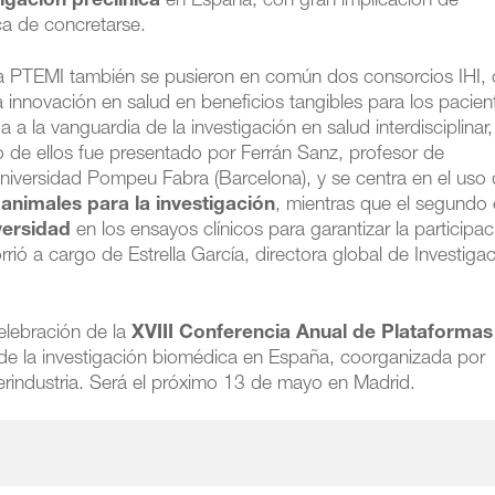
igación preclínica
en España, con gran implicación de
a de concretarse.
la PTEMI también se pusieron en común dos consorcios IHI,
a innovación en salud en beneficios tangibles para los pacient
 la vanguardia de la investigación en salud interdisciplinar,
ro de ellos fue presentado por Ferrán Sanz, profesor de
Universidad Pompeu Fabra (Barcelona), y se centra en el uso
 animales para la investigación
, mientras que el segundo 
iversidad
en los ensayos clínicos para garantizar la participa
ió a cargo de Estrella García, directora global de Investiga
elebración de la
XVIII Conferencia Anual de Plataformas
l de la investigación biomédica en España, coorganizada por
erindustria. Será el próximo 13 de mayo en Madrid.