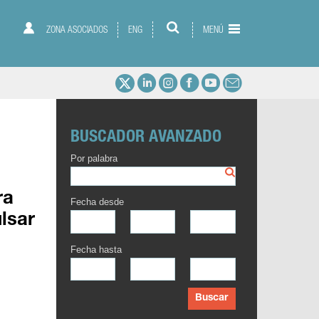
ZONA ASOCIADOS
ENG
MENÚ
BUSCADOR AVANZADO
Por palabra
ra
Fecha desde
lsar
Fecha hasta
Buscar