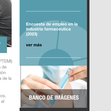
Encuesta de empleo en la
industria farmacéutica
(2023)
s
ver más
(PTEMI)
s de
ción
a de la
cos,
BANCO DE IMÁGENES
 el