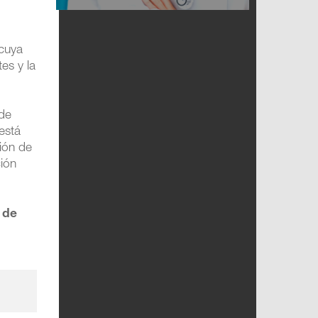
 cuya
es y la
 de
está
ción de
ción
 de