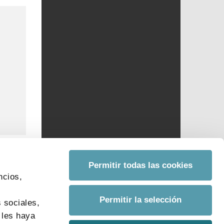
Permitir todas las cookies
ncios,
s
Permitir la selección
 sociales,
 les haya