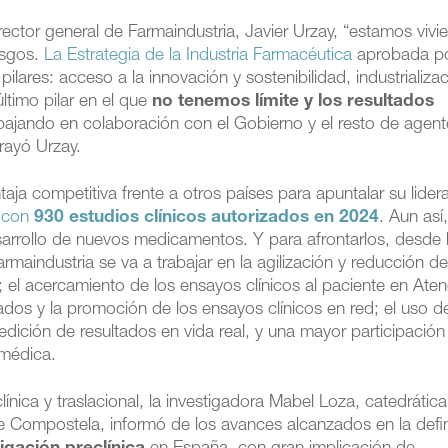
ector general de Farmaindustria, Javier Urzay, “estamos vivi
esgos.
La Estrategia de la Industria Farmacéutica
aprobada po
lares: acceso a la innovación y sostenibilidad, industrializa
ltimo pilar en el que
no tenemos límite y los resultados
bajando en colaboración con el Gobierno y el resto de agen
rayó Urzay.
a competitiva frente a otros países para apuntalar su lider
a con
930 estudios clínicos autorizados en 2024
. Aun así
arrollo de nuevos medicamentos. Y para afrontarlos, desde 
aindustria se va a trabajar en la agilización y reducción de
a; el acercamiento de los ensayos clínicos al paciente en Ate
ados y la promoción de los ensayos clínicos en red; el uso d
a medición de resultados en vida real, y una mayor participación
omédica.
línica y traslacional, la investigadora Mabel Loza, catedrátic
e Compostela, informó de los avances alcanzados en la defin