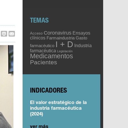
TEMAS
Coronavirus
Ensayos
Acceso
clínicos
Gasto
Farmaindustria
I + D
Industria
farmacéutico
farmacéutica
Legislación
Medicamentos
Pacientes
INDICADORES
El valor estratégico de la
industria farmacéutica
(2024)
ver más