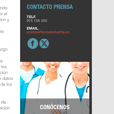
CONTACTO PRENSA
endo
r el
TELF.
ción y
915 159 350
EMAIL.
tes
prensa@farmaindustria.es
azgo
,
la
 los
nción
e datos
 de los
a de
CONÓCENOS
ición