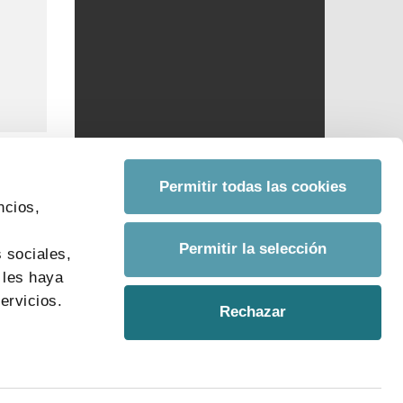
Permitir todas las cookies
ncios,
s
Permitir la selección
 sociales,
 les haya
ervicios.
Rechazar