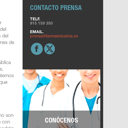
CONTACTO PRENSA
TELF.
r
915 159 350
del
EMAIL.
s del
prensa@farmaindustria.es
ones de
ública
s,
entemos
 que
“no son
CONÓCENOS
s con