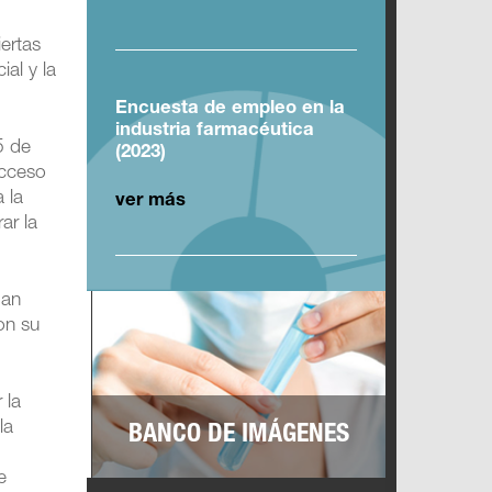
iertas
ial y la
Encuesta de empleo en la
industria farmacéutica
5 de
(2023)
acceso
 la
ver más
ar la
dan
on su
 la
la
BANCO DE IMÁGENES
e