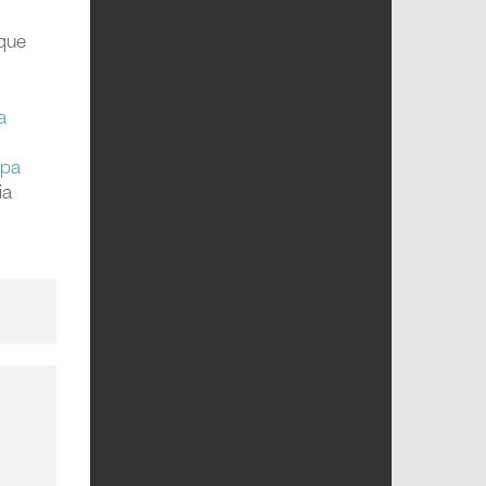
 que
a
opa
ia