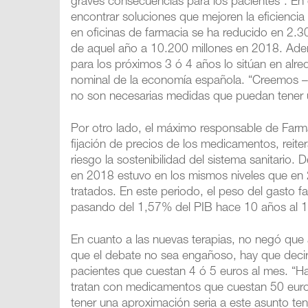
graves consecuencias para los pacientes”. En e
encontrar soluciones que mejoren la eficiencia
en oficinas de farmacia se ha reducido en 2.
de aquel año a 10.200 millones en 2018. Adem
para los próximos 3 ó 4 años lo sitúan en alre
nominal de la economía española. “Creemos –
no son necesarias medidas que puedan tener u
Por otro lado, el máximo responsable de Farma
fijación de precios de los medicamentos, reit
riesgo la sostenibilidad del sistema sanitario
en 2018 estuvo en los mismos niveles que en
tratados. En este periodo, el peso del gasto f
pasando del 1,57% del PIB hace 10 años al 1
En cuanto a las nuevas terapias, no negó que 
que el debate no sea engañoso, hay que deci
pacientes que cuestan 4 ó 5 euros al mes. “H
tratan con medicamentos que cuestan 50 euros 
tener una aproximación seria a este asunto t