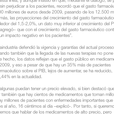
sta línea, y aunque insistió en que, mediante el diálogo, se
 sin perjudicar a los pacientes, recordó que el gasto farmacé
300 millones de euros desde 2009, pasando de los 12.500 mi
ás, las proyecciones del crecimiento del gasto farmacéutico
dedor del 1,5-2,0%, un dato muy inferior al crecimiento del 
agregó– que con el crecimiento del gasto farmacéutico con
n impacto negativo en los pacientes”.
industria defendió la vigencia y garantías del actual proces
erando también que la llegada de las nuevas terapias no pone
. De hecho, los datos reflejan que el gasto público en medica
 2009, y eso a pesar de que hay un 35% más de pacientes
armacéutico sobre el PIB, lejos de aumentar, se ha reducido,
,44% en la actualidad.
algunas puedan tener un precio elevado, si bien destacó qu
r también que hay cientos de medicamentos que toman mill
ay millones de pacientes con enfermedades importantes que
al año, 16 céntimos al día –explicó-. Por tanto, si querem
enemos que hablar de los medicamentos de alto precio, pero