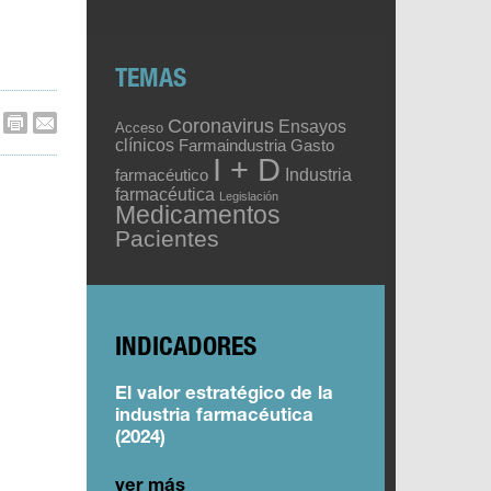
TEMAS
Coronavirus
Ensayos
Acceso
clínicos
Gasto
Farmaindustria
I + D
Industria
farmacéutico
farmacéutica
Legislación
Medicamentos
Pacientes
INDICADORES
El valor estratégico de la
industria farmacéutica
(2024)
ver más