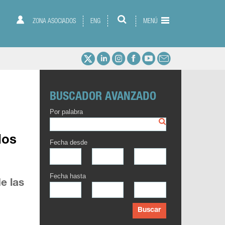
ZONA ASOCIADOS
ENG
MENÚ
BUSCADOR AVANZADO
Por palabra
los
Fecha desde
Fecha hasta
e las
Buscar