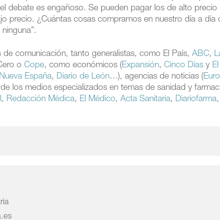
o el debate es engañoso. Se pueden pagar los de alto precio
ajo precio. ¿Cuántas cosas compramos en nuestro día a día
 ninguna”.
s de comunicación, tanto generalistas, como El País,
ABC
,
L
Cero o
Cope
, como económicos (
Expansión
,
Cinco Días
y
El
 Nueva España
,
Diario de León
…), agencias de noticias (
Eur
ad de los medios especializados en temas de sanidad y farmac
l
,
Redacción Médica
,
El Médico
,
Acta Sanitaria
,
Diariofarma
,
ria
a.es