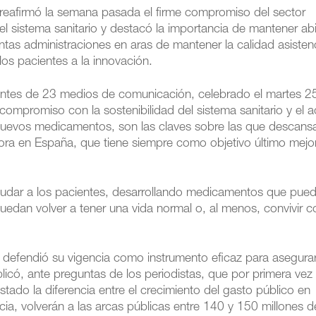
, reafirmó la semana pasada el firme compromiso del sector
el sistema sanitario y destacó la importancia de mantener ab
intas administraciones en aras de mantener la calidad asistenc
los pacientes a la innovación.
antes de 23 medios de comunicación, celebrado el martes 2
compromiso con la sostenibilidad del sistema sanitario y el 
e nuevos medicamentos, son las claves sobre las que descansa
dora en España, que tiene siempre como objetivo último mejor
 ayudar a los pacientes, desarrollando medicamentos que pue
uedan volver a tener una vida normal o, al menos, convivir c
 defendió su vigencia como instrumento eficaz para asegurar
plicó, ante preguntas de los periodistas, que por primera vez 
stado la diferencia entre el crecimiento del gasto público en
ia, volverán a las arcas públicas entre 140 y 150 millones d