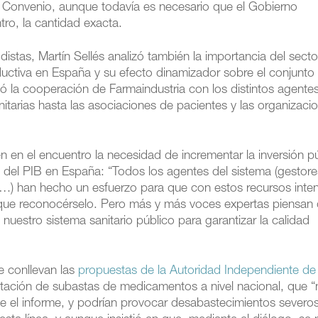
 Convenio, aunque todavía es necesario que el Gobierno
ro, la cantidad exacta.
distas, Martín Sellés analizó también la importancia del secto
uctiva en España y su efecto dinamizador sobre el conjunto 
rayó la cooperación de Farmaindustria con los distintos agente
nitarias hasta las asociaciones de pacientes y las organizaci
n en el encuentro la necesidad de incrementar la inversión p
% del PIB en España: “Todos los agentes del sistema (gestore
ica…) han hecho un esfuerzo para que con estos recursos int
y que reconocérselo. Pero más y más voces expertas piensan
uestro sistema sanitario público para garantizar la calidad
e conllevan las
propuestas de la Autoridad Independiente de
tación de subastas de medicamentos a nivel nacional, que 
ice el informe, y podrían provocar desabastecimientos severo