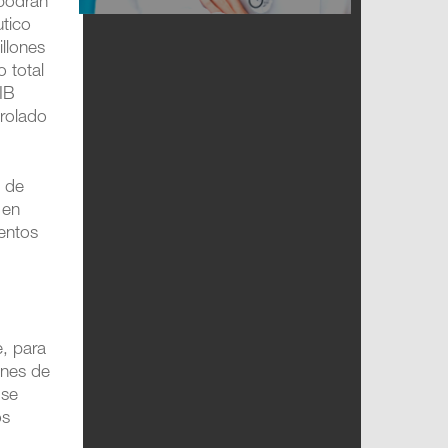
 podrán
utico
llones
 total
PIB
trolado
o de
 en
mentos
e, para
ones de
 se
os