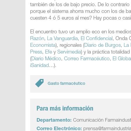
también de los de bajo precio. De lo contrari
porque el sistema ahorra mucho con los de b
cuesten 4 ó 5 euros al mes? Hay pocas o casi
El encuentro tuvo un amplio eco en los medio
Razón
,
La Vanguardia
,
El Confidencial
, Onda 
Economista
), regionales (
Diario de Burgos
,
La
Press
,
Efe
y
Servimedia
) y la práctica totalid
(
Diario Médico
,
Correo Farmacéutico
,
El Globa
iSanidad
…).
Gasto farmacéutico
Para más información
Departamento:
Comunicación Farmaindust
Correo Electrónico:
prensa@farmaindustri