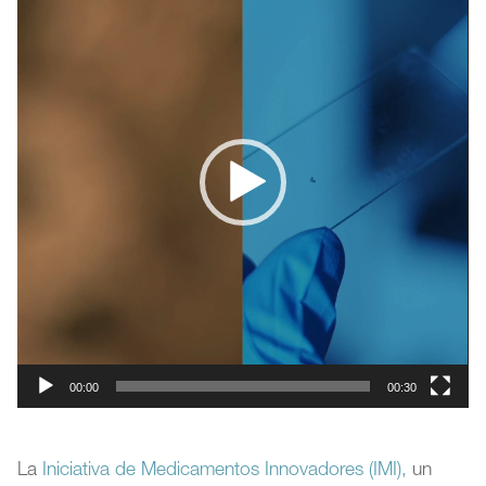
vídeo
00:00
00:30
La
Iniciativa de Medicamentos Innovadores (IMI),
un