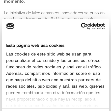
momento
.
La Iniciativa de Medicamentos Innovadores se puso en
marcha en diciembre de 2007 como un proyecto
pionero de colaboración entre la Dirección General de
I+D de la Comisión Europea y la Efpia, y se incluye
dentro del séptimo Programa Marco de Investigación y
Desarrollo Tecnológico de la Unión Europea. Además
Esta página web usa cookies
de los proyectos de IMI 1, la iniciativa ha tenido su
continuidad con
IMI 2, lanzado en 2014 y que
Las cookies de este sitio web se usan para
tendrá vigencia hasta 2024
. El presupuesto total de
personalizar el contenido y los anuncios, ofrecer
esta segunda iniciativa es de 3.276 millones de euros.
funciones de redes sociales y analizar el tráfico.
Además, compartimos información sobre el uso
Si bien algunos proyectos han generado beneficios
que haga del sitio web con nuestros partners de
socioeconómicos concretos, en muchos más los
redes sociales, publicidad y análisis web, quienes
beneficios aún no son tangibles, y esto está en
pueden combinarla con otra información que les
consonancia con la naturaleza de los proyectos IMI y el
haya proporcionado o que hayan recopilado a
proceso de desarrollo de medicamentos en general,
resalta la consultora. «Se necesita tiempo para producir
partir del uso que haya hecho de sus servicios.
soluciones innovadoras, lo que a menudo ocurre en las