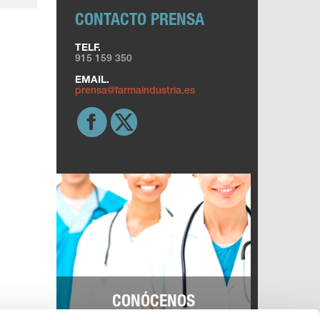
CONTACTO PRENSA
TELF.
915 159 350
EMAIL.
prensa@farmaindustria.es
CONÓCENOS