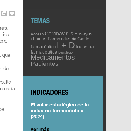
TEMAS
mas
,
Coronavirus
Ensayos
Acceso
arias
clínicos
Gasto
Farmaindustria
cas.
I + D
Industria
farmacéutico
farmacéutica
Legislación
a que,
Medicamentos
Pacientes
a de
sulta
 en cada
INDICADORES
El valor estratégico de la
de
industria farmacéutica
(2024)
ver más