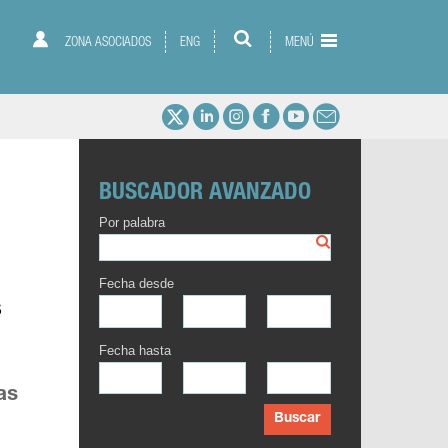
ZONA ASOCIADOS
ENG
MENÚ
BUSCADOR AVANZADO
Por palabra
Fecha desde
s
Fecha hasta
as
Buscar