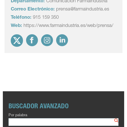
Departamento:
Comunicación Farmaindustria
Correo Electrónico:
prensa@farmaindustria.es
Teléfono:
915 159 350
Web:
https://www.farmaindustria.es/web/prensa/
BUSCADOR AVANZADO
Por palabra