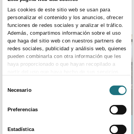
estratégicos para hacer frente a la pandemia,
Las cookies de este sitio web se usan para
aunque preocupa la amenaza de incautación de
existencias por parte de los países por la vía del estado
personalizar el contenido y los anuncios, ofrecer
de emergencia.
funciones de redes sociales y analizar el tráfico.
Además, compartimos información sobre el uso
que haga del sitio web con nuestros partners de
redes sociales, publicidad y análisis web, quienes
pueden combinarla con otra información que les
haya proporcionado o que hayan recopilado a
partir del uso que haya hecho de sus servicios.
Selección
Para más información puede acceder a nuestra
Necesario
de
política de cookies
.
consentimiento
Preferencias
Una trabajadora de la planta de Sanofi en Riells
(Gerona).
Estadística