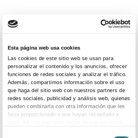
Esta página web usa cookies
Las cookies de este sitio web se usan para
personalizar el contenido y los anuncios, ofrecer
funciones de redes sociales y analizar el tráfico.
Además, compartimos información sobre el uso
Para más información
que haga del sitio web con nuestros partners de
redes sociales, publicidad y análisis web, quienes
Departamento:
Comunicación Farmaindustria
pueden combinarla con otra información que les
Correo Electrónico:
prensa@farmaindustria.es
haya proporcionado o que hayan recopilado a
Teléfono:
915 159 350
partir del uso que haya hecho de sus servicios.
Web:
https://www.farmaindustria.es/web/prensa/
Selección