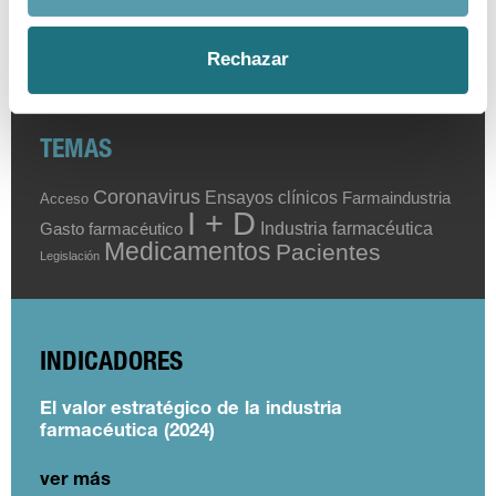
Buscar
Rechazar
TEMAS
Coronavirus
Ensayos clínicos
Farmaindustria
Acceso
I + D
Industria farmacéutica
Gasto farmacéutico
Medicamentos
Pacientes
Legislación
INDICADORES
El valor estratégico de la industria
farmacéutica (2024)
ver más