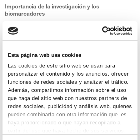
Importancia de la investigación y los
biomarcadores
Pineros también destacó la importancia de la
investigación clínica en España en el área de oncología,
como demuestra el dato de que un tercio de los más
de
900 ensayos clínicos
puestos en marcha el año
Esta página web usa cookies
pasado en nuestro país (36%) fueron para terapias
oncológicas. “De esos ensayos, el 72% fueron en las
Las cookies de este sitio web se usan para
fases I y II, las más complejas a nivel científico, pero
personalizar el contenido y los anuncios, ofrecer
también las que permiten acceder a un tratamiento más
funciones de redes sociales y analizar el tráfico.
prematuramente a los pacientes que lo necesitan”.
Además, compartimos información sobre el uso
Estos ensayos clínicos no solamente se realizan en el
que haga del sitio web con nuestros partners de
ámbito de la sanidad pública, sino que cada vez más
redes sociales, publicidad y análisis web, quienes
participan de ellos los hospitales privados.
pueden combinarla con otra información que les
haya proporcionado o que hayan recopilado a
Igualmente destacó la relevancia de la medicina
personalizada y el diagnóstico genético para el
partir del uso que haya hecho de sus servicios.
tratamiento de los pacientes oncológicos. De hecho,