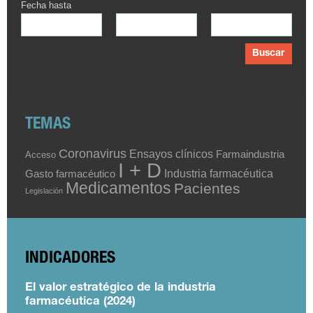
Fecha hasta
Buscar
TEMAS
Coronavirus
Ensayos clínicos
Farmaindustria
Acceso
I + D
Industria farmacéutica
Gasto farmacéutico
Medicamentos
Pacientes
Legislación
INDICADORES
El valor estratégico de la industria
farmacéutica (2024)