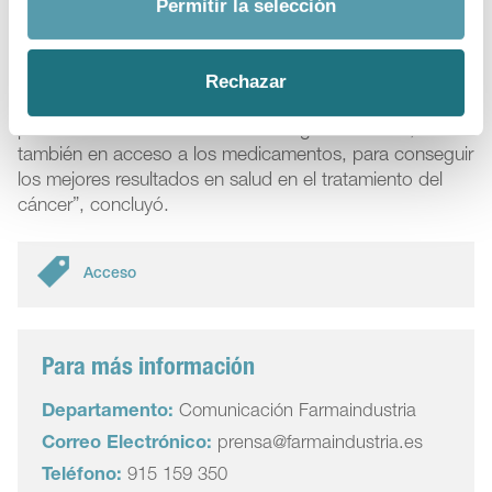
Permitir la selección
asociaciones de pacientes. “Es necesario un mapa en
nuestro país que defina y simplifique el circuito que
tiene que seguir un paciente para acceder al
biomarcador y al medicamento. Por todo ello, tenemos
Rechazar
que conseguir que España se coloque en las primeras
posiciones no solamente en investigación clínica, sino
también en acceso a los medicamentos, para conseguir
los mejores resultados en salud en el tratamiento del
cáncer”, concluyó.
Acceso
Para más información
Departamento:
Comunicación Farmaindustria
Correo Electrónico:
prensa@farmaindustria.es
Teléfono:
915 159 350