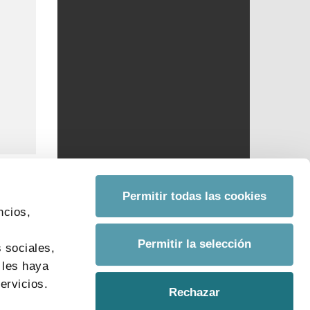
Permitir todas las cookies
ncios,
s
Permitir la selección
 sociales,
 les haya
ervicios.
Rechazar