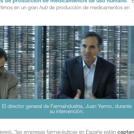
ntas de producción de medicamentos de uso humano
. “
rtirnos en un gran
hub
de producción de medicamentos en
El director general de Farmaindustria, Juan Yermo, durante
su intervención.
mujeres), “las empresas farmacéuticas en España están
capta