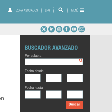
ZONA ASOCIADOS
ENG
MENÚ
BUSCADOR AVANZADO
Por palabra
Fecha desde
Fecha hasta
ón
Buscar