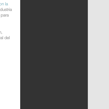
on la
dustria
 para
n,
al del