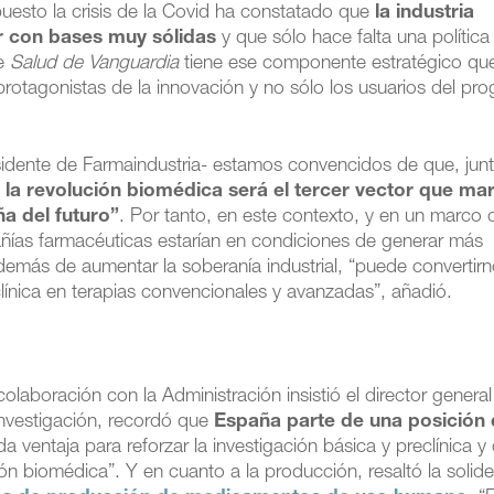
puesto la crisis de la Covid ha constatado que
la industria
r con bases muy sólidas
y que sólo hace falta una política
te
Salud de Vanguardia
tiene ese componente estratégico qu
otagonistas de la innovación y no sólo los usuarios del pro
esidente de Farmaindustria- estamos convencidos de que, junt
,
la revolución biomédica será el tercer vector que ma
a del futuro”
. Por tanto, en este contexto, y en un marco 
añías farmacéuticas estarían en condiciones de generar más
además de aumentar la soberanía industrial, “puede convertir
clínica en terapias convencionales y avanzadas”, añadió.
laboración con la Administración insistió el director genera
investigación, recordó que
España parte de una posición
da ventaja para reforzar la investigación básica y preclínica y
n biomédica”. Y en cuanto a la producción, resaltó la solide