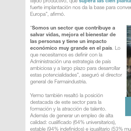
tejido productivo, que
supera las cien pla
fuerte implantación nos da la base para conve
Europa”, afirmó.
“
Somos un sector que contribuye a
salvar vidas, mejora el bienestar de
las personas y tiene un impacto
económico muy grande en el país
. Lo
que necesitamos es definir con la
Administración una estrategia de país
ambiciosa y a largo plazo para desarrollar
estas potencialidades”, aseguró el director
general de Farmaindustria.
Yermo también resaltó la posición
destacada de este sector para la
formación y la atracción de talento.
Además de generar un empleo de alta
calidad: cualificado (64% universitarios),
estable (94% indefinidos) e igualitario (53% 