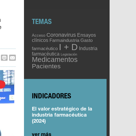
a
TEMAS
e
Coronavirus
Ensayos
Acceso
clínicos
Gasto
Farmaindustria
I + D
Industria
farmacéutico
farmacéutica
Legislación
Medicamentos
Pacientes
INDICADORES
El valor estratégico de la
industria farmacéutica
(2024)
ver más