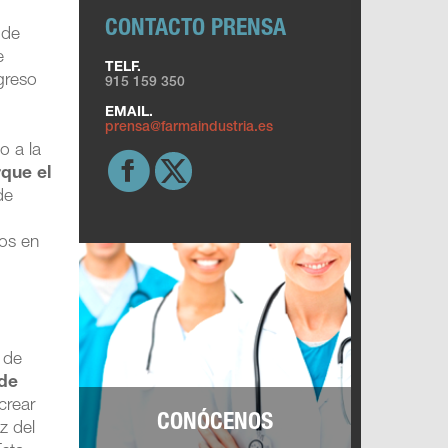
CONTACTO PRENSA
 de
e
TELF.
greso
915 159 350
EMAIL.
prensa@farmaindustria.es
o a la
rque el
de
nos en
l de
 de
 crear
CONÓCENOS
z del