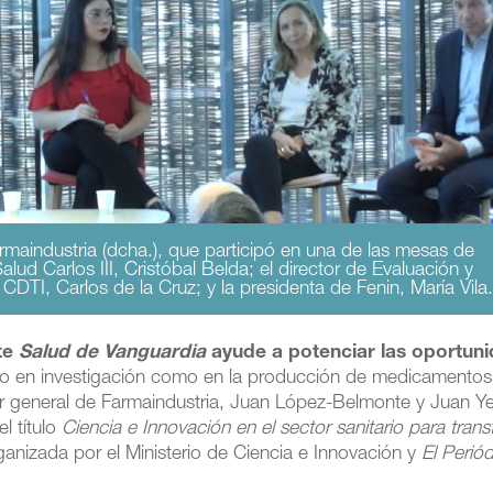
maindustria (dcha.), que participó en una de las mesas de
Salud Carlos III, Cristóbal Belda; el director de Evaluación y
DTI, Carlos de la Cruz; y la presidenta de Fenin, María Vila
te
Salud de Vanguardia
ayude a potenciar las oportun
anto en investigación como en la producción de medicamentos.
ctor general de Farmaindustria, Juan López-Belmonte y Juan Y
l título
Ciencia e Innovación en el sector sanitario para tran
ganizada por el Ministerio de Ciencia e Innovación y
El Perió