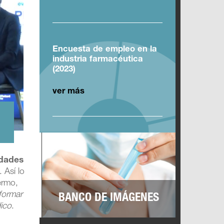
Encuesta de empleo en la
industria farmacéutica
(2023)
ver más
.
idades
 Así lo
ermo,
sformar
BANCO DE IMÁGENES
dico
.