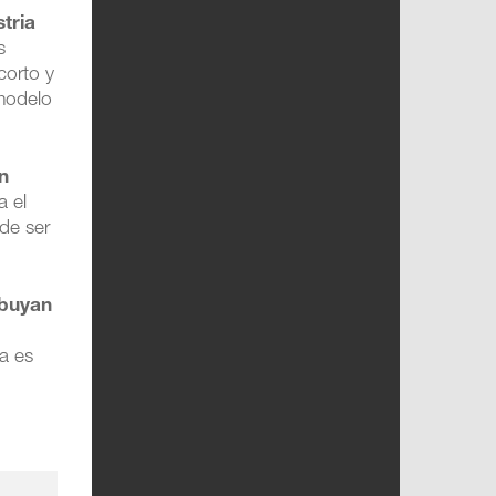
stria
s
corto y
 modelo
un
a el
de ser
ibuyan
ca es