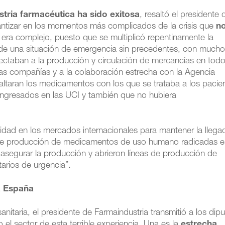
stria farmacéutica ha sido exitosa
, resaltó el presidente 
arantizar en los momentos más complicados de la crisis que
n
to era complejo, puesto que se multiplicó repentinamente la
e una situación de emergencia sin precedentes, con much
ctaban a la producción y circulación de mercancías en todo
as compañías y a la colaboración estrecha con la Agencia
ltaran los medicamentos con los que se trataba a los pacie
ingresados en las UCI y también que no hubiera
idad en los mercados internacionales para mantener la llega
s de producción de medicamentos de uso humano radicadas 
asegurar la producción y abrieron líneas de producción de
arios de urgencia”.
a España
 sanitaria, el presidente de Farmaindustria transmitió a los di
 el sector de esta terrible experiencia. Una es la
estrecha