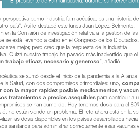
El presidente de Farmaindustria, durante su intervención
perspectiva como industria farmacéutica, es una historia de
stro país”. Así lo destacó este lunes Juan López-Belmonte,
n en la Comisión de investigación relativa a la gestión de las
e se está llevando a cabo en el Congreso de los Diputados
cerse mejor, pero creo que la respuesta de la industria
tiva. Quizá nuestro trabajo ha pasado más inadvertido que el
un trabajo eficaz, necesario y generoso
”, añadió.
macéutica se sumó desde el inicio de la pandemia a la Alianza
 de la Salud, con dos compromisos primordiales: uno,
compa
ar con la mayor rapidez posible medicamentos y vacu
os tratamientos a precios asequibles
para contribuir a 
compromisos se han cumplido. Hoy tenemos dosis para el 80
ió, no están siendo un problema. El reto ahora está en la vo
ilizar las dosis disponibles en los países desarrollados hacia
sos sanitarios para administrar correctamente esas vacunas 