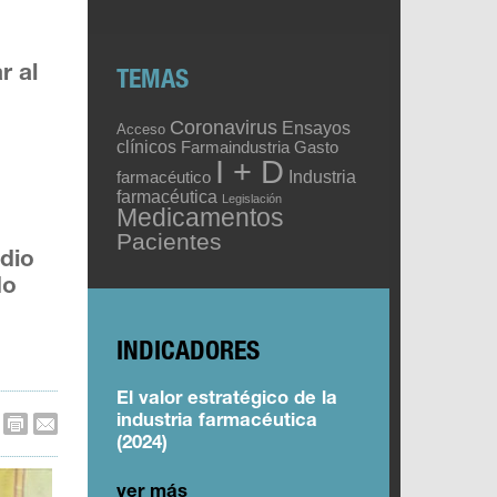
r al
TEMAS
Coronavirus
Ensayos
Acceso
clínicos
Gasto
Farmaindustria
I + D
Industria
farmacéutico
farmacéutica
Legislación
Medicamentos
Pacientes
edio
do
INDICADORES
El valor estratégico de la
industria farmacéutica
(2024)
ver más