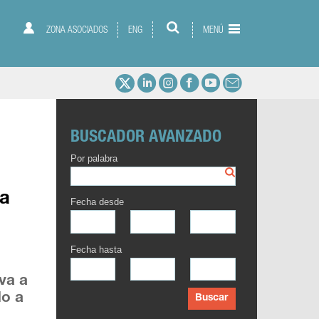
ZONA ASOCIADOS
ENG
MENÚ
BUSCADOR AVANZADO
Por palabra
ia
Fecha desde
Fecha hasta
iva a
do a
Buscar