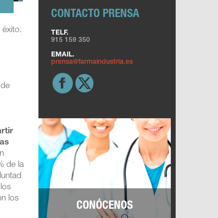
.
CONTACTO PRENSA
 éxito.
TELF.
915 159 350
EMAIL.
prensa@farmaindustria.es
.
 de
rtir
nas
un
% de la
luntad
 los
en los
CONÓCENOS