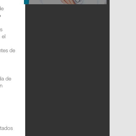
de
o
os
 el
ntes de
da de
en
putados