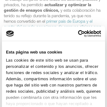
privados, ha permitido
actualizar y optimizar la
gestión de ensayos clínicos,
y esta colaboración ha
tenido su reflejo durante la pandemia, ya que nos
hemos convertido en el
primer país de Europa y el
cuarto del mundo por número de ensayos clínicos para
la Covid-19
”, recuerda Martín Uranga. “Hoy hay en
España en marcha unos
3.500 ensayos clínicos
de
medicamentos, en los que participan más de
130.000
pacientes
”, añade.
Esta página web usa cookies
Las cookies de este sitio web se usan para
Otra prueba de la capacidad de España en
investigación clínica es que, en algunos de los ensayos
personalizar el contenido y los anuncios, ofrecer
internacionales con participación española, según los
funciones de redes sociales y analizar el tráfico.
datos de las propias compañías, nuestro país ha sido
el
Además, compartimos información sobre el uso
primero en poner en marcha el proyecto de
que haga del sitio web con nuestros partners de
investigación
, en tiempo récord, e incluso en algún
redes sociales, publicidad y análisis web, quienes
caso el
primer paciente en entrar en el ensayo
pueden combinarla con otra información que les
clínico ha sido español.
haya proporcionado o que hayan recopilado a