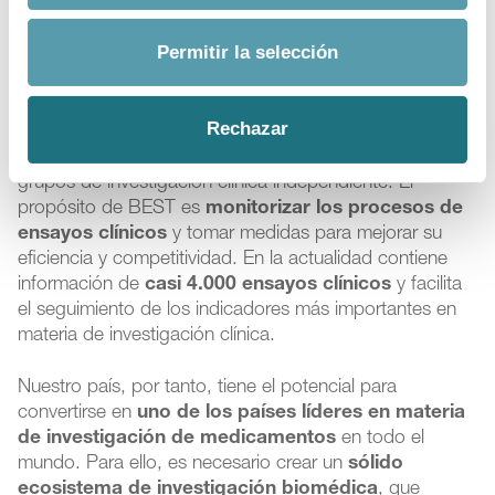
nuestro país
Permitir la selección
Buena parte de estos éxitos son resultado del
Proyecto
BEST
, puesto en marcha en 2006 por Farmaindustria y
que integra a 60 compañías farmacéuticas que
Rechazar
promueven investigación en España, 13 comunidades
autónomas, 52 hospitales públicos y privados y seis
grupos de investigación clínica independiente. El
propósito de BEST es
monitorizar los procesos de
ensayos clínicos
y tomar medidas para mejorar su
eficiencia y competitividad. En la actualidad contiene
información de
casi 4.000 ensayos clínicos
y facilita
el seguimiento de los indicadores más importantes en
materia de investigación clínica.
Nuestro país, por tanto, tiene el potencial para
convertirse en
uno de los países líderes en materia
de investigación de medicamentos
en todo el
mundo. Para ello, es necesario crear un
sólido
ecosistema de investigación biomédica
, que