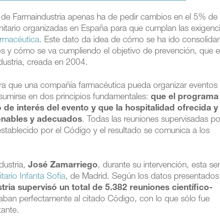
de Farmaindustria apenas ha de pedir cambios en el 5% de 
sanitario organizadas en España para que cumplan las exigenc
armacéutica
. Este dato da idea de cómo se ha ido consolida
ños y cómo se va cumpliendo el objetivo de prevención, que 
dustria, creada en 2004.
para que una compañía farmacéutica pueda organizar eventos
resumirse en dos principios fundamentales:
que el programa
o de interés del evento y que la hospitalidad ofrecida y 
zonables y adecuados
. Todas las reuniones supervisadas po
establecido por el Código y el resultado se comunica a los
dustria,
José Zamarriego
, durante su intervención, esta s
itario Infanta Sofía
, de Madrid. Según los datos presentados
ia supervisó un total de 5.382 reuniones científico-
taban perfectamente al citado Código, con lo que sólo fue
tante.