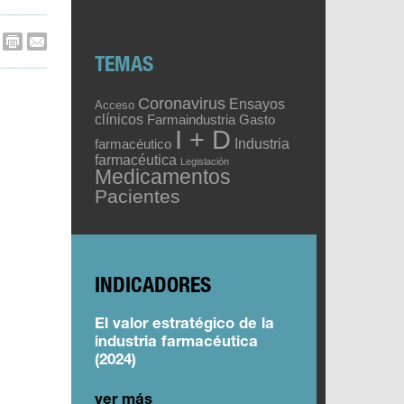
TEMAS
Coronavirus
Ensayos
Acceso
clínicos
Gasto
Farmaindustria
I + D
Industria
farmacéutico
farmacéutica
Legislación
Medicamentos
Pacientes
INDICADORES
El valor estratégico de la
industria farmacéutica
(2024)
ver más