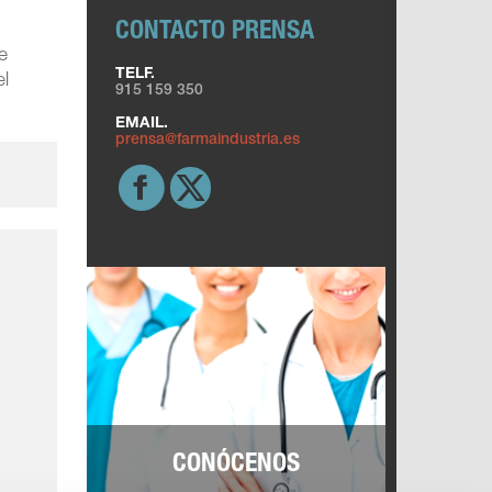
CONTACTO PRENSA
e
TELF.
el
915 159 350
EMAIL.
prensa@farmaindustria.es
CONÓCENOS