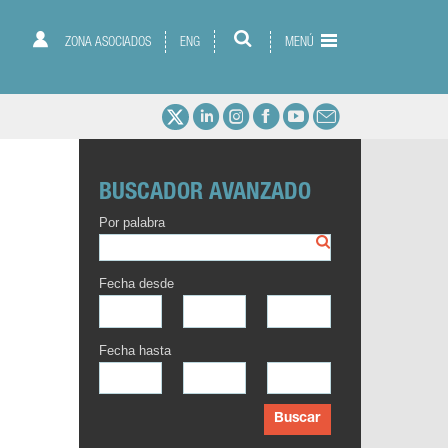
ZONA ASOCIADOS
ENG
MENÚ
BUSCADOR AVANZADO
Por palabra
Fecha desde
Fecha hasta
Buscar