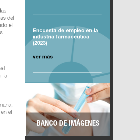
las
ias del
ndo el
Encuesta de empleo en la
es
industria farmacéutica
(2023)
ver más
el
r la
emana,
 en el
BANCO DE IMÁGENES