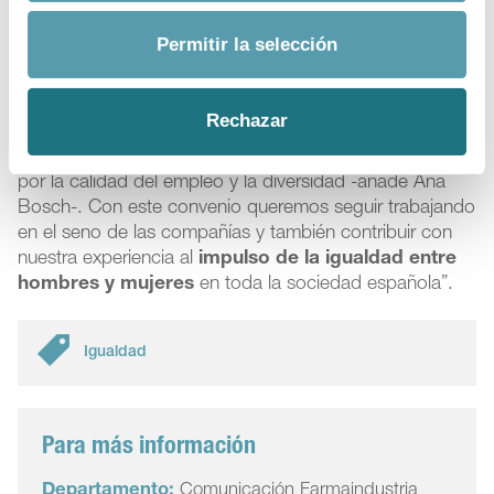
compartir experiencias y recursos
potenciando y
poniendo en valor el talento femenino, y así poder
Permitir la selección
seguir avanzando”.
“El liderazgo de la industria farmacéutica en materia de
Rechazar
igualdad es fruto de un
compromiso a largo plazo
de las compañías,
que se suma a la fuerte apuesta
por la calidad del empleo y la diversidad -añade Ana
Bosch-. Con este convenio queremos seguir trabajando
en el seno de las compañías y también contribuir con
nuestra experiencia al
impulso de la igualdad entre
hombres y mujeres
en toda la sociedad española”.
Igualdad
Para más información
Departamento:
Comunicación Farmaindustria