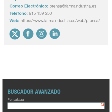
Correo Electrónico:
prensa@farmaindustria.es
Teléfono:
915 159 350
Web:
https://www.farmaindustria.es/web/prensa/
BUSCADOR AVANZADO
Por palabra