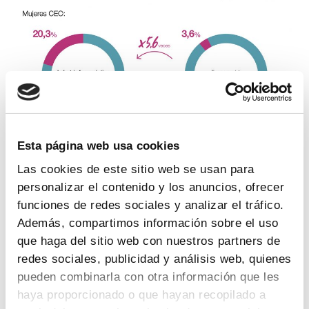
Esta página web usa cookies
Las cookies de este sitio web se usan para
personalizar el contenido y los anuncios, ofrecer
Compartir la experiencia en igualdad para seguir
funciones de redes sociales y analizar el tráfico.
avanzando
Además, compartimos información sobre el uso
El
compromiso de la industria farmacéutica
con la
que haga del sitio web con nuestros partners de
igualdad y la promoción del talento femenino no acaba
redes sociales, publicidad y análisis web, quienes
en estos logros, y el objetivo es seguir trabajando tanto
pueden combinarla con otra información que les
dentro del propio sector como
hacia afuera
,
haya proporcionado o que hayan recopilado a
compartiendo la experiencia con el conjunto de la