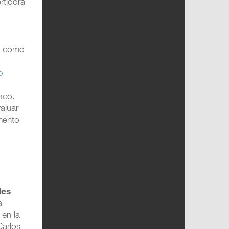
rtidora
s, como
o
aco.
aluar
amento
les
a
 en la
Carlos