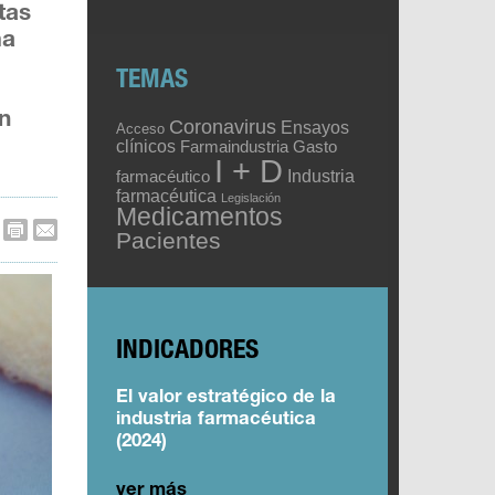
tas
ma
TEMAS
en
Coronavirus
Ensayos
Acceso
clínicos
Gasto
Farmaindustria
I + D
Industria
farmacéutico
farmacéutica
Legislación
Medicamentos
Pacientes
INDICADORES
El valor estratégico de la
industria farmacéutica
(2024)
ver más