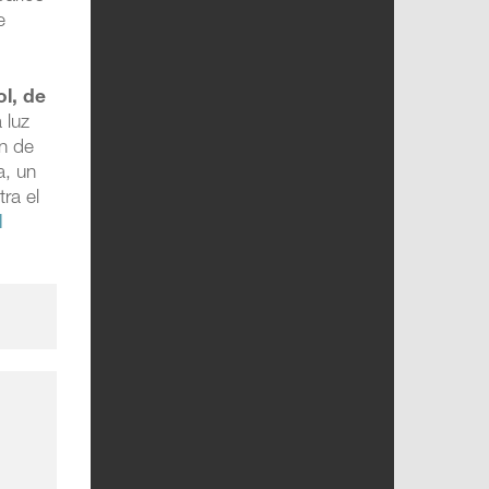
e
ol, de
 luz
ón de
a, un
ra el
l