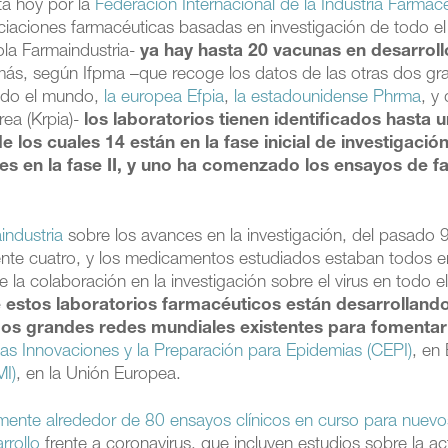
ta hoy por la
Federación Internacional de la Industria Farmac
iaciones farmacéuticas basadas en investigación de todo el
ola Farmaindustria-
ya hay hasta 20 vacunas en desarroll
ás, según Ifpma –que recoge los datos de las otras dos gr
todo el mundo,
la europea Efpia
,
la estadounidense Phrma
, y 
rea (Krpia)-
los laboratorios tienen identificados hasta 
los cuales 14 están en la fase inicial de investigación
res en la fase II, y uno ha comenzado los ensayos de fas
industria
sobre los avances en la investigación, del pasado 
ente cuatro, y los medicamentos estudiados estaban todos e
la colaboración en la investigación sobre el virus en todo e
 estos laboratorios farmacéuticos están desarrolland
dos grandes redes mundiales existentes para fomentar
las Innovaciones y la Preparación para Epidemias (CEPI)
, en
MI)
, en la Unión Europea.
mente alrededor de 80 ensayos clínicos en curso para nuevo
rrollo
frente a coronavirus, que incluyen estudios sobre la ac