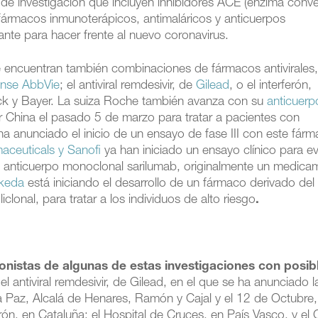
as de investigación que incluyen inhibidores ACE (enzima conve
 fármacos inmunoterápicos, antimaláricos y anticuerpos
ante para hacer frente al nuevo coronavirus.
e encuentran también combinaciones de fármacos antivirale
ense AbbVie
; el antiviral remdesivir, de
Gilead
, o el interferón,
rck y Bayer. La suiza Roche también avanza con su
anticuerp
 China el pasado 5 de marzo para tratar a pacientes con
 anunciado el inicio de un ensayo de fase III con este fárm
ceuticals y Sanofi
ya han iniciado un ensayo clínico para ev
del anticuerpo monoclonal sarilumab, originalmente un medic
akeda
está iniciando el desarrollo de un fármaco derivado del
clonal, para tratar a los individuos de alto riesgo
.
onistas de algunas de estas investigaciones con posib
el antiviral remdesivir, de Gilead, en el que se ha anunciado l
a Paz, Alcalá de Henares, Ramón y Cajal y el 12 de Octubre,
rón, en Cataluña; el Hospital de Cruces, en País Vasco, y el 