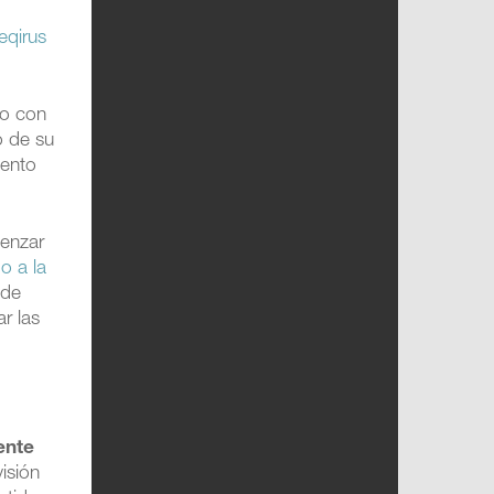
eqirus
do con
o de su
mento
menzar
o a la
 de
r las
ente
isión