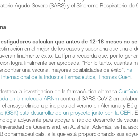
atorio Agudo Severo (SARS) y el Síndrome Respiratorio de 
una
nvestigadores calculan que antes de 12-18 meses no se
 estimación en el mejor de los casos y supondría que una o 
uvieran finalmente éxito. La Ifpma recuerda que, por lo gener
ión logra finalmente ser aprobada. “Por lo tanto, cuantas 
ncontrar una vacuna, mayores posibilidades de éxito”,
ha
 Internacional de la Industria Farmacéutica, Thomas Cueni
.
destaca la investigación de la farmacéutica alemana
CureVac
asada en la molécula ARNm
contra el SARS-CoV-2 en colabor
el ensayo clínico a principios del verano en Alemania y Bélg
e (GSK) está desarrollando un proyecto junto con la CEPI
. 
nología adyuvante para apoyar el rápido desarrollo de vacu
 Universidad de Queensland, en Australia. Además, se ha aso
 Biopharmaceuticals, a la que está proporcionando sus adyu