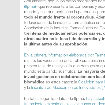
Actualmente, según los datos recopilados has
(Ifpma)
-que representa a las compañías y asoc
mundo y a la que pertenece la patronal españ
todo el mundo frente al coronavirus
. Adem
federaciones de la industria farmacéutica en 
Asociación de la Industria Farmacéutica de Co
treintena de medicamentos potenciales, de 
otros cuatro en la fase I de desarrollo y t
la última antes de su aprobación
.
En la primera información elaborada por Farma
marzo, las vacunas en desarrollo eran únicam
primera fase de ensayos, lo que demuestra que 
mundo está dando sus frutos.
La mayoría de
investigaciones en colaboración con las 
biomédica
en estos casos: la
Coalición para 
y la
Iniciativa de Medicamentos Innovadores (I
En total, según los datos de Ifpma,
hay actual
tratamientos experimentales y vacunas en desa