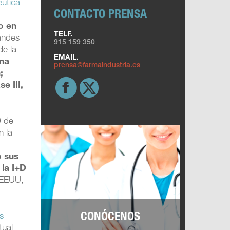
éutica
CONTACTO PRENSA
o en
TELF.
andes
915 159 350
de la
EMAIL.
una
prensa@farmaindustria.es
;
e III,
9 de
n la
l
o sus
 la I+D
 EEUU,
CONÓCENOS
s
tual