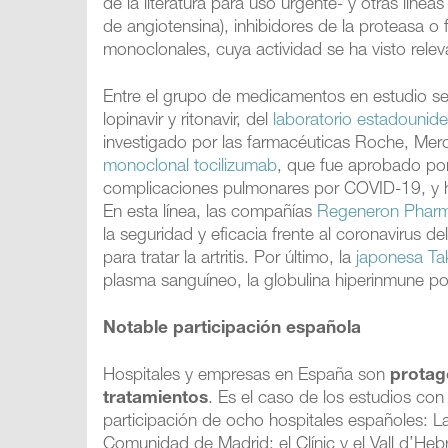
de la literatura para uso urgente- y otras líne
de angiotensina), inhibidores de la proteasa o
monoclonales, cuya actividad se ha visto relev
Entre el grupo de medicamentos en estudio s
lopinavir y ritonavir, del
laboratorio estadounid
investigado por las farmacéuticas Roche, Me
monoclonal tocilizumab
, que fue aprobado por
complicaciones pulmonares por COVID-19, y ha
En esta línea, las compañías
Regeneron Pharma
la seguridad y eficacia frente al coronavirus 
para tratar la artritis. Por último, la
japonesa T
plasma sanguíneo, la globulina hiperinmune poli
Notable participación española
Hospitales y empresas en España son
protag
tratamientos
. Es el caso de los estudios con 
participación de ocho hospitales españoles: L
Comunidad de Madrid; el Clínic y el Vall d’Heb