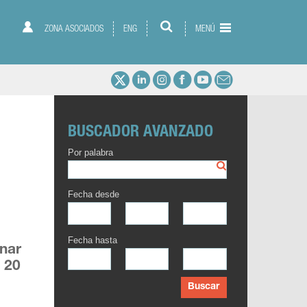
ZONA ASOCIADOS
ENG
MENÚ
BUSCADOR AVANZADO
Por palabra
Fecha desde
Fecha hasta
anar
 20
Buscar