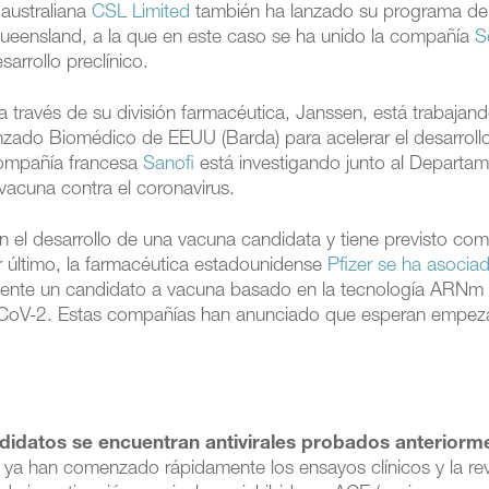
 australiana
CSL Limited
también ha lanzado su programa de
Queensland, a la que en este caso se ha unido la compañía
S
arrollo preclínico.
 a través de su división farmacéutica, Janssen, está trabajan
anzado Biomédico de EEUU (Barda) para acelerar el desarroll
 compañía francesa
Sanofi
está investigando junto al Departa
vacuna contra el coronavirus.
 el desarrollo de una vacuna candidata y tiene previsto co
r último, la farmacéutica estadounidense
Pfizer se ha asociad
mente un candidato a vacuna basado en la tecnología ARNm
S-CoV-2. Estas compañías han anunciado que esperan empeza
idatos se encuentran antivirales probados anteriorm
ya han comenzado rápidamente los ensayos clínicos y la rev