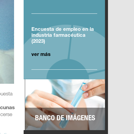
Encuesta de empleo en la
industria farmacéutica
(2023)
ver más
puesta
acunas
ocerse
BANCO DE IMÁGENES