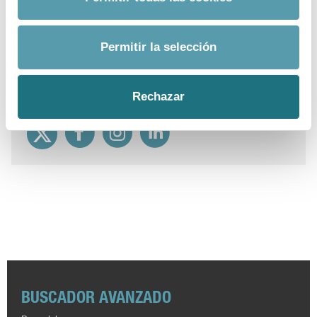
Para más información
Departamento:
Comunicación Farmaindustria
Permitir la selección
Correo Electrónico:
prensa@farmaindustria.es
Teléfono:
915 159 350
Rechazar
Web:
https://www.farmaindustria.es/web/prensa/
BUSCADOR AVANZADO