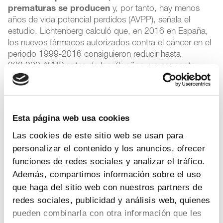
prematuras se producen
y, por tanto, hay menos
años de vida potencial perdidos (AVPP), señala el
estudio. Lichtenberg calculó que, en 2016 en España,
los nuevos fármacos autorizados contra el cáncer en el
periodo 1999-2016 consiguieron reducir hasta
333.000 AVPP antes de los 75 años, un concepto
habitualmente utilizado en investigaciones de salud.
Rentabilidad social de invertir en medicamentos
Esta página web usa cookies
Además, Lichtenberg también estudió la
rentabilidad
Las cookies de este sitio web se usan para
social de la inversión en innovación en
medicamentos contra el cáncer en España
. Así,
personalizar el contenido y los anuncios, ofrecer
estimó que en 2016 España había gastado un total de
funciones de redes sociales y analizar el tráfico.
1.090 millones de euros en medicamentos contra el
Además, compartimos información sobre el uso
cáncer autorizados entre el año 2000 y el 2016 (a partir
que haga del sitio web con nuestros partners de
de datos de la consultora Iqvia). Teniendo en cuenta
redes sociales, publicidad y análisis web, quienes
este dato y el aumento de los años de vida ganados
pueden combinarla con otra información que les
por estos pacientes (2,77 años de media), Lichtenberg