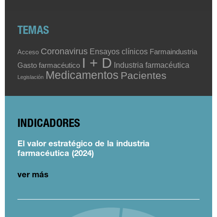
TEMAS
Coronavirus
Ensayos clínicos
Farmaindustria
Acceso
I + D
Industria farmacéutica
Gasto farmacéutico
Medicamentos
Pacientes
Legislación
INDICADORES
El valor estratégico de la industria
farmacéutica (2024)
ver más