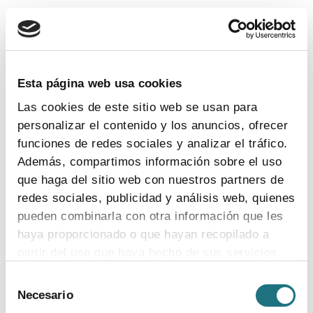
Esta página web usa cookies
Las cookies de este sitio web se usan para
personalizar el contenido y los anuncios, ofrecer
Esperanza de médicos y pacientes en los
funciones de redes sociales y analizar el tráfico.
nuevos fármacos
Además, compartimos información sobre el uso
que haga del sitio web con nuestros partners de
“Todo apunta a que en un futuro cercano podrían estar
redes sociales, publicidad y análisis web, quienes
disponibles los primeros fármacos capaces de
frenar
pueden combinarla con otra información que les
parcialmente la progresión del Alzheimer
. Y esto
obligará no sólo a la necesidad de tener que
haya proporcionado o que hayan recopilado a
diagnosticar la enfermedad en sus primeras fases, sino
partir del uso que haya hecho de sus servicios.
a adaptar los sistemas sanitarios para que todos los
Selección
pacientes que puedan beneficiarse de ellos los
Para más información puede acceder a nuestra
Necesario
de
reciban”, ha manifestado Raquel Sánchez del Valle,
política de cookies
.
coordinadora del Grupo de Estudio de Conducta y