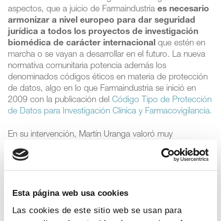
aspectos, que a juicio de Farmaindustria
es necesario
armonizar a nivel europeo para dar seguridad
jurídica a todos los proyectos de investigación
biomédica de carácter internacional
que estén en
marcha o se vayan a desarrollar en el futuro. La nueva
normativa comunitaria potencia además los
denominados códigos éticos en materia de protección
de datos, algo en lo que Farmaindustria se inició en
2009 con la publicación del
Código Tipo de Protección
de Datos para Investigación Clínica y Farmacovigilancia.
En su intervención, Martín Uranga valoró muy
positivamente el reconocimiento y puesta en valor que
el Reglamento Europeo hace de estos códigos de
conducta, como modelo de corregulación en el que las
responsabilidades y derechos sean compartidos entre
todos los agentes, y señaló que
el Código de
Esta página web usa cookies
Farmaindustria va a ser actualizado conforme al
Las cookies de este sitio web se usan para
nuevo marco normativo.