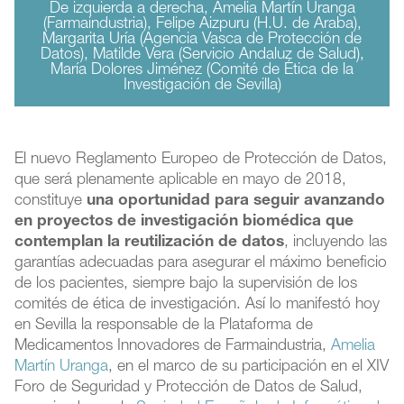
De izquierda a derecha, Amelia Martín Uranga
(Farmaindustria), Felipe Aizpuru (H.U. de Araba),
Margarita Uría (Agencia Vasca de Protección de
Datos), Matilde Vera (Servicio Andaluz de Salud),
María Dolores Jiménez (Comité de Ética de la
Investigación de Sevilla)
El nuevo Reglamento Europeo de Protección de Datos,
que será plenamente aplicable en mayo de 2018,
constituye
una oportunidad para seguir avanzando
en proyectos de investigación biomédica que
contemplan la reutilización de datos
, incluyendo las
garantías adecuadas para asegurar el máximo beneficio
de los pacientes, siempre bajo la supervisión de los
comités de ética de investigación. Así lo manifestó hoy
en Sevilla la responsable de la Plataforma de
Medicamentos Innovadores de Farmaindustria,
Amelia
Martín Uranga
, en el marco de su participación en el XIV
Foro de Seguridad y Protección de Datos de Salud,