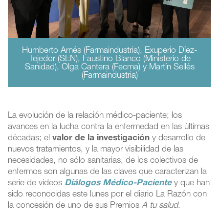
Humberto Arnés (Farmaindustria), Exuperio Díez-
Tejedor (SEN), Faustino Blanco (Ministerio de
Sanidad), Olga Cantera (Fecma) y Martín Sellés
(Farmaindustria)
La evolución de la relación médico-paciente; los
avances en la lucha contra la enfermedad en las últimas
décadas; el
valor de la investigación
y desarrollo de
nuevos tratamientos, y la mayor visibilidad de las
necesidades, no sólo sanitarias, de los colectivos de
enfermos son algunas de las claves que caracterizan la
serie de vídeos
Diálogos Médico-Paciente
y que han
sido reconocidas este lunes por el diario La Razón con
la concesión de uno de sus Premios
A tu salud
.