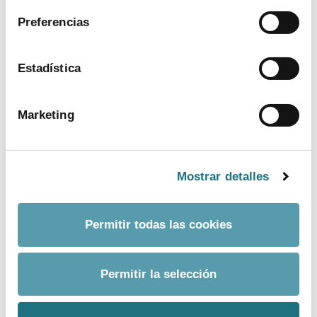
vida de las afectadas, en el primer ‘Diálogo Médico-
Preferencias
Paciente’
Lo impredecible de la enfermedad y el avance en los
Estadística
tratamientos centran el segundo ‘Diálogo Médico-
Paciente’, sobre esclerosis múltiple
Marketing
Para más información
Departamento:
Comunicación Farmaindustria
Mostrar detalles
Correo Electrónico:
prensa@farmaindustria.es
Teléfono:
915 159 350
Permitir todas las cookies
Web:
https://www.farmaindustria.es/web/prensa/
Permitir la selección