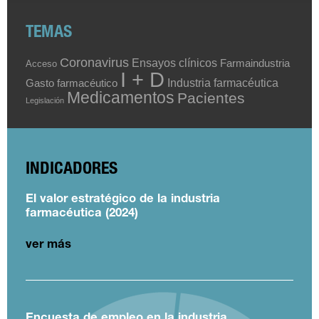
TEMAS
Coronavirus
Ensayos clínicos
Farmaindustria
Acceso
I + D
Industria farmacéutica
Gasto farmacéutico
Medicamentos
Pacientes
Legislación
INDICADORES
El valor estratégico de la industria
farmacéutica (2024)
ver más
Encuesta de empleo en la industria