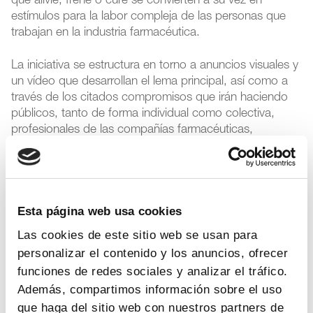
que alivie, frene o cure se convierten a su vez en
estímulos para la labor compleja de las personas que
trabajan en la industria farmacéutica.
La iniciativa se estructura en torno a anuncios visuales y
un vídeo que desarrollan el lema principal, así como a
través de los citados compromisos que irán haciendo
públicos, tanto de forma individual como colectiva,
profesionales de las compañías farmacéuticas,
centrados en posibles mejoras en las distintas áreas
terapéuticas.
Esos profesionales representan a los más de
Esta página web usa cookies
700.000 que emplea la industria farmacéutica en
Europa, 114.000 de los cuales (el 16% del total) se
Las cookies de este sitio web se usan para
dedican a tareas de investigación, en las que se
personalizar el contenido y los anuncios, ofrecer
invierten casi 34.000 millones al año
. Son por tanto
funciones de redes sociales y analizar el tráfico.
personas que mueven una potente maquinaria de I+D
Además, compartimos información sobre el uso
orientada a encontrar soluciones a las enfermedades de
que haga del sitio web con nuestros partners de
otras personas.