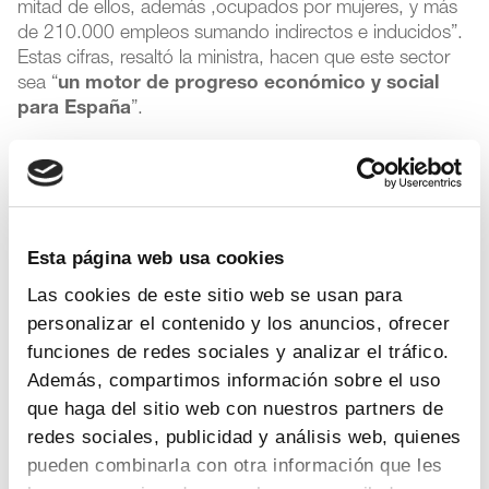
mitad de ellos, además ,ocupados por mujeres, y más
de 210.000 empleos sumando indirectos e inducidos”.
Estas cifras, resaltó la ministra, hacen que este sector
sea “
un motor de progreso económico y social
para España
”.
La pandemia -resaltó en su intervención en el
encuentro- ha puesto a la industria farmacéutica ante su
mayor reto, y el balance ha sido muy satisfactorio. “La
industria farmacéutica es un sector estratégico porque
Esta página web usa cookies
nos van a traer las vacunas que van a suponer el
principio del fin de la pandemia. Es la industria que va
Las cookies de este sitio web se usan para
más va a contribuir a la salud y el bienestar de la
personalizar el contenido y los anuncios, ofrecer
población”, finalizó.
funciones de redes sociales y analizar el tráfico.
Además, compartimos información sobre el uso
Industria farmacéutica
que haga del sitio web con nuestros partners de
redes sociales, publicidad y análisis web, quienes
pueden combinarla con otra información que les