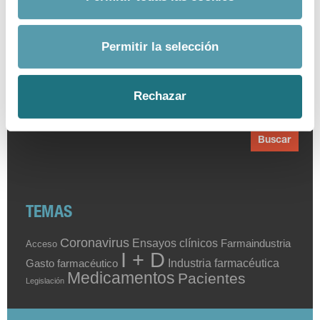
Por palabra
Fecha desde
Permitir la selección
Fecha hasta
Rechazar
Buscar
TEMAS
Coronavirus
Ensayos clínicos
Farmaindustria
Acceso
I + D
Industria farmacéutica
Gasto farmacéutico
Medicamentos
Pacientes
Legislación