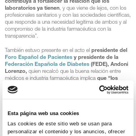
contribuya a fortalecer la relación que los
laboratorios ya tienen
, y que viene de lejos, con los
profesionales sanitarios y con las sociedades científicas,
que responde a una necesidad legítima de ambos y al
compromiso de la industria farmacéutica con la
transparencia”.
También estuvo presente en el acto el
presidente del
Foro Español de Pacientes
y presidente de la
Federación Española de Diabetes
(FEDE), Andoni
Lorenzo,
quien recalcó que la buena relación entre
médicos e industria farmacéutica implica
que “los
pacientes tengamos más calidad y esperanza de
vida
”. “Es vital que la investigación y formación que
aportan las compañías farmacéuticas en España siga
funcionando como está, y si podemos dotarla de más
Esta página web usa cookies
recursos, mejor”, añadió.
Las cookies de este sitio web se usan para
El exsecretario general de Sanidad José Martínez
personalizar el contenido y los anuncios, ofrecer
Olmos
quiso, asimismo, aplaudir la iniciativa de