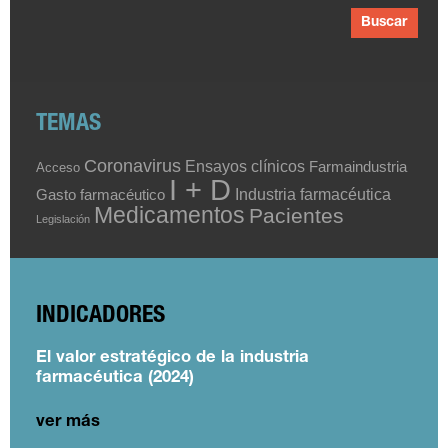
Buscar
TEMAS
Coronavirus
Ensayos clínicos
Farmaindustria
Acceso
I + D
Industria farmacéutica
Gasto farmacéutico
Medicamentos
Pacientes
Legislación
INDICADORES
El valor estratégico de la industria
farmacéutica (2024)
ver más