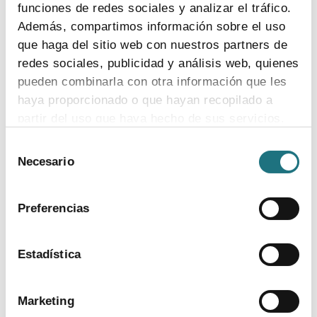
funciones de redes sociales y analizar el tráfico.
Semergen, porque
“las sociedades científicas son
Además, compartimos información sobre el uso
un eslabón fundamental en el ámbito del
que haga del sitio web con nuestros partners de
conocimiento
de los profesionales sanitarios que
requiere actualización. Trasladar criterios de ética,
redes sociales, publicidad y análisis web, quienes
honestidad y transparencia, como hace este
pueden combinarla con otra información que les
posicionamiento, es un elemento muy positivo”.
haya proporcionado o que hayan recopilado a
partir del uso que haya hecho de sus servicios.
Autorregulación
Selección
Para más información puede acceder a nuestra
Necesario
de
política de cookies
.
consentimiento
Para más información
Preferencias
Departamento:
Comunicación Farmaindustria
Correo Electrónico:
prensa@farmaindustria.es
Estadística
Teléfono:
915 159 350
Web:
https://www.farmaindustria.es/web/prensa/
Marketing