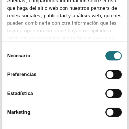
Además, compartimos información sobre el uso
que haga del sitio web con nuestros partners de
redes sociales, publicidad y análisis web, quienes
pueden combinarla con otra información que les
haya proporcionado o que hayan recopilado a
Colaboración
partir del uso que haya hecho de sus servicios.
Selección
Para más información puede acceder a nuestra
Necesario
de
Para más información
política de cookies
.
consentimiento
Departamento:
Comunicación Farmaindustria
Preferencias
Correo Electrónico:
prensa@farmaindustria.es
Teléfono:
915 159 350
Estadística
Web:
https://www.farmaindustria.es/web/prensa/
Marketing