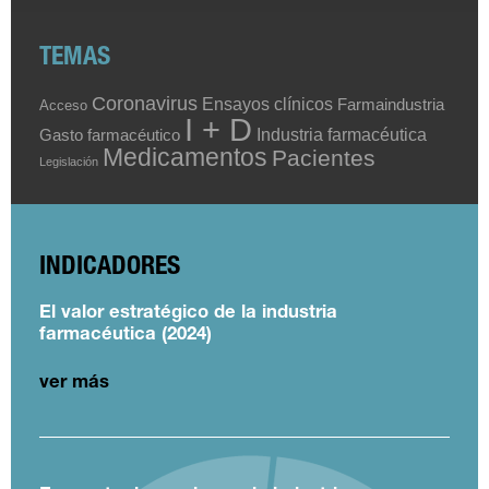
TEMAS
Coronavirus
Ensayos clínicos
Farmaindustria
Acceso
I + D
Industria farmacéutica
Gasto farmacéutico
Medicamentos
Pacientes
Legislación
INDICADORES
El valor estratégico de la industria
farmacéutica (2024)
ver más