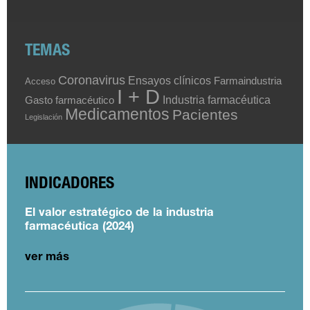
TEMAS
Coronavirus
Ensayos clínicos
Farmaindustria
Acceso
I + D
Industria farmacéutica
Gasto farmacéutico
Medicamentos
Pacientes
Legislación
INDICADORES
El valor estratégico de la industria
farmacéutica (2024)
ver más