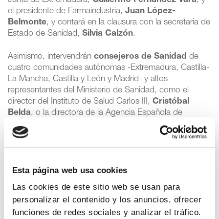
Junta de Extremadura,
Guillermo Fernández Vara
, y
el presidente de Farmaindustria,
Juan López-
Belmonte
, y contará en la clausura con la secretaria de
Estado de Sanidad,
Silvia Calzón
.
Asimismo, intervendrán
consejeros de Sanidad
de
cuatro comunidades autónomas -Extremadura, Castilla-
La Mancha, Castilla y León y Madrid- y altos
representantes del Ministerio de Sanidad, como el
director del Instituto de Salud Carlos III,
Cristóbal
Belda
, o la directora de la Agencia Española de
Medicamentos y Productos Sanitarios (Aemps),
María
Jesús Lamas
.
El
programa
también incluye las conferencias
Esta página web usa cookies
magistrales del economista
Emilio Ontiveros
,
presidente de Analistas Financieros Internacionales
Las cookies de este sitio web se usan para
(AFI), y de
Joan Comella
, director del Instituto de
personalizar el contenido y los anuncios, ofrecer
Investigación del Hospital Vall d’Hebrón (Barcelona).
funciones de redes sociales y analizar el tráfico.