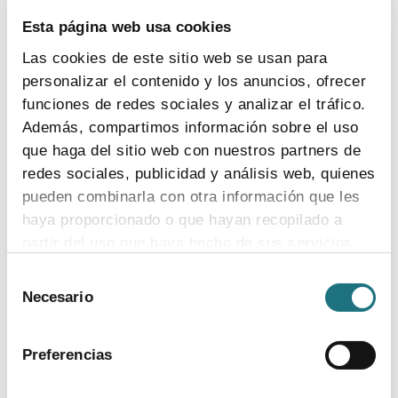
Con el nuevo redactado de esta norma, se proporciona
Esta página web usa cookies
un marco legal claro a los distintos agentes del sistema
para garantizar la cohesión del SNS, la unidad del
Las cookies de este sitio web se usan para
mercado nacional y evitar la quiebra en la equidad en el
personalizar el contenido y los anuncios, ofrecer
acceso a la prestación farmacéutica y sanitaria.
funciones de redes sociales y analizar el tráfico.
Además, compartimos información sobre el uso
que haga del sitio web con nuestros partners de
Buenas prácticas
,
Legislación
,
Medicamentos
redes sociales, publicidad y análisis web, quienes
pueden combinarla con otra información que les
haya proporcionado o que hayan recopilado a
Para más información
partir del uso que haya hecho de sus servicios.
Selección
Departamento:
Comunicación Farmaindustria
Para más información puede acceder a nuestra
Necesario
de
Correo Electrónico:
prensa@farmaindustria.es
política de cookies
.
consentimiento
Teléfono:
915 159 350
Preferencias
Web:
https://www.farmaindustria.es/web/prensa/