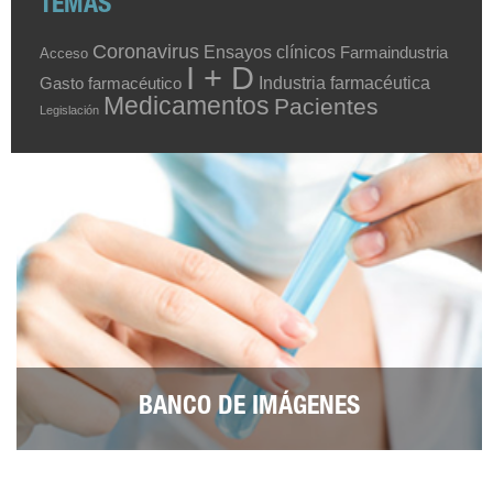
TEMAS
Coronavirus
Ensayos clínicos
Farmaindustria
Acceso
I + D
Industria farmacéutica
Gasto farmacéutico
Medicamentos
Pacientes
Legislación
BANCO DE IMÁGENES