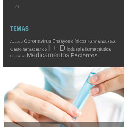
31
TEMAS
Coronavirus
Ensayos clínicos
Farmaindustria
Acceso
I + D
Industria farmacéutica
Gasto farmacéutico
Medicamentos
Pacientes
Legislación