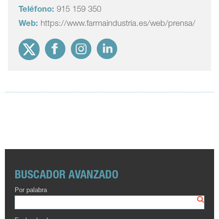
Teléfono:
915 159 350
Web:
https://www.farmaindustria.es/web/prensa/
BUSCADOR AVANZADO
Por palabra