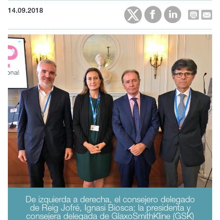
14.09.2018
De izquierda a derecha, el consejero delegado
de Reig Jofré, Ignasi Biosca; la presidenta y
consejera delegada de GlaxoSmithKline (GSK)