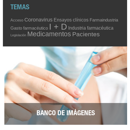
TEMAS
Coronavirus
Ensayos clínicos
Farmaindustria
Acceso
I + D
Industria farmacéutica
Gasto farmacéutico
Medicamentos
Pacientes
Legislación
BANCO DE IMÁGENES