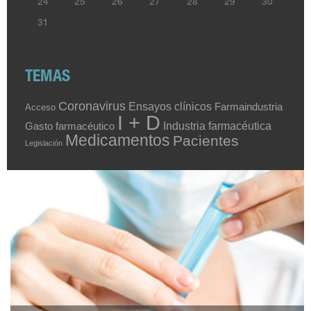
24
25
26
27
28
29
30
31
TEMAS
Coronavirus
Ensayos clínicos
Farmaindustria
Acceso
I + D
Industria farmacéutica
Gasto farmacéutico
Medicamentos
Pacientes
Legislación