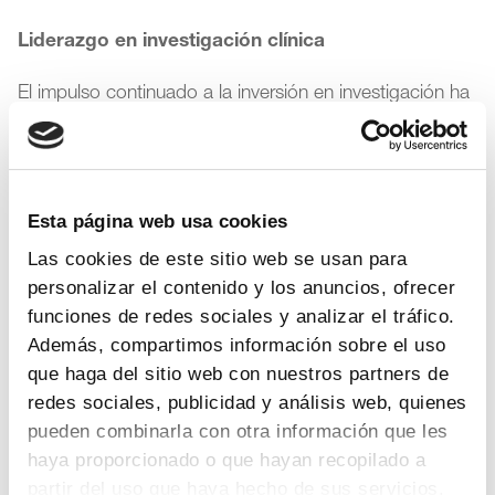
Liderazgo en investigación clínica
El impulso continuado a la inversión en investigación ha
logrado que España se haya posicionado entre los
países
con mejores condiciones para el desarrollo
de ensayos clínicos de medicamentos
. Esto ha
sido posible gracias al nivel científico de los
Esta página web usa cookies
profesionales sanitarios, el apoyo de la Administración
sanitaria, agencia reguladora y hospitales, la creciente
Las cookies de este sitio web se usan para
implicación de los pacientes y la fuerte apuesta de la
personalizar el contenido y los anuncios, ofrecer
industria farmacéutica por España. Así, según recoge la
funciones de redes sociales y analizar el tráfico.
Memoria de Farmaindustria, en 2021 se pusieron en
Además, compartimos información sobre el uso
marcha 997 ensayos clínicos de medicamentos, en
que haga del sitio web con nuestros partners de
línea con los aprobados en 2020, pero ya sin tanto
peso de los estudios ligados a medicamentos contra la
redes sociales, publicidad y análisis web, quienes
Covid-19. De hecho, los ensayos sobre Covid-19 sólo
pueden combinarla con otra información que les
sumaron el 5,6% el año pasado.
haya proporcionado o que hayan recopilado a
partir del uso que haya hecho de sus servicios.