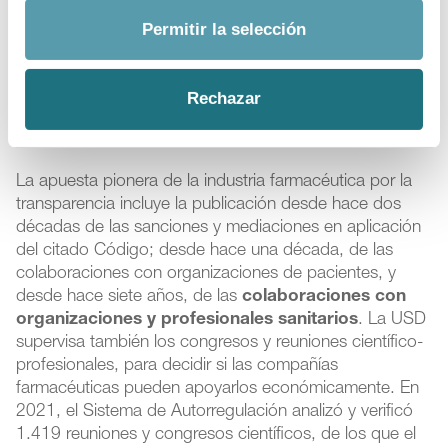
cambio climático y el respeto a las buenas
Permitir la selección
prácticas y la transparencia
, que responden a una
rigurosa autorregulación a través del Código de Buenas
Prácticas de la Industria Farmacéutica, cuyo
Rechazar
cumplimiento garantiza la Unidad de Supervisión
Deontológica (USD).
La apuesta pionera de la industria farmacéutica por la
transparencia incluye la publicación desde hace dos
décadas de las sanciones y mediaciones en aplicación
del citado Código; desde hace una década, de las
colaboraciones con organizaciones de pacientes, y
desde hace siete años, de las
colaboraciones con
organizaciones y profesionales sanitarios
. La USD
supervisa también los congresos y reuniones científico-
profesionales, para decidir si las compañías
farmacéuticas pueden apoyarlos económicamente. En
2021, el Sistema de Autorregulación analizó y verificó
1.419 reuniones y congresos científicos, de los que el