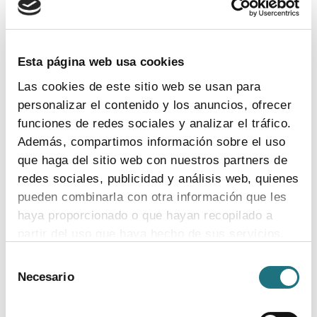
TEMAS
Coronavirus
Ensayos clínicos
Farmaindustria
Acceso
I + D
Industria farmacéutica
Gasto farmacéutico
Esta página web usa cookies
Medicamentos
Pacientes
Legislación
Las cookies de este sitio web se usan para
personalizar el contenido y los anuncios, ofrecer
funciones de redes sociales y analizar el tráfico.
INDICADORES
Además, compartimos información sobre el uso
que haga del sitio web con nuestros partners de
El valor estratégico de la industria
redes sociales, publicidad y análisis web, quienes
farmacéutica (2024)
pueden combinarla con otra información que les
ver más
haya proporcionado o que hayan recopilado a
partir del uso que haya hecho de sus servicios.
Selección
Para más información puede acceder a nuestra
Necesario
de
Encuesta de empleo en la industria
política de cookies
.
consentimiento
farmacéutica (2023)