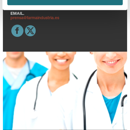
TELF.
915 159 350
EMAIL.
prensa@farmaindustria.es