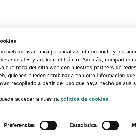
cookies
tio web se usan para personalizar el contenido y los anu
edes sociales y analizar el tráfico. Además, compartimo
so que haga del sitio web con nuestros partners de redes
web, quienes pueden combinarla con otra información que
yan recopilado a partir del uso que haya hecho de sus s
CONTACTO
MAPA WEB
AVISO LEGAL
POLÍTICA DE PRIVACIDAD
puede acceder a nuestra
política de cookies
.
POLÍTICA DE COOKIES
SISTEMA INTERNO DE INFORMACIÓN
© 2026 FarmaIndustria Todos los derechos reservados
Preferencias
Estadística
M