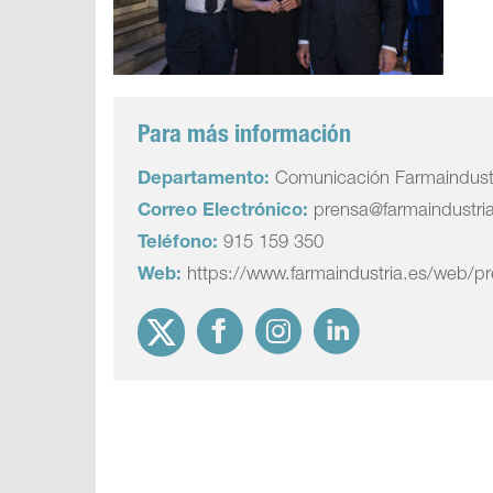
Para más información
Departamento:
Comunicación Farmaindust
Correo Electrónico:
prensa@farmaindustri
Teléfono:
915 159 350
Web:
https://www.farmaindustria.es/web/p