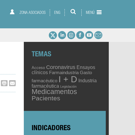
ZONA ASOCIADOS
ENG
MENÚ
TEMAS
Coronavirus
Ensayos
Acceso
clínicos
Gasto
Farmaindustria
I + D
Industria
farmacéutico
farmacéutica
Legislación
Medicamentos
Pacientes
INDICADORES