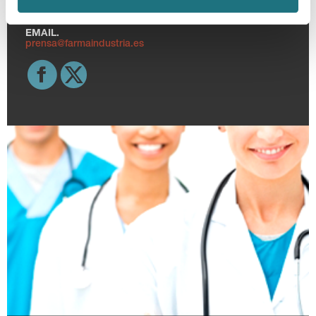
TELF.
915 159 350
EMAIL.
prensa@farmaindustria.es