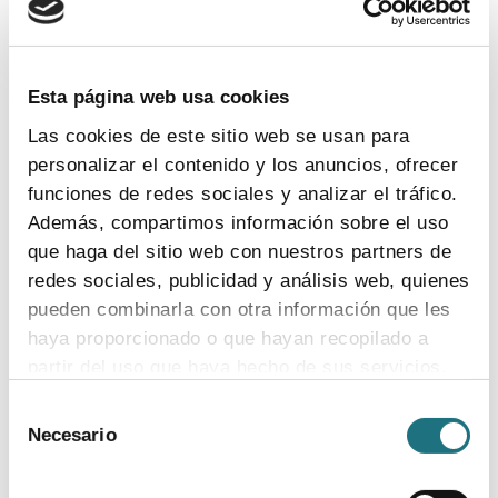
TEMAS
Coronavirus
Ensayos clínicos
Farmaindustria
Acceso
I + D
Industria farmacéutica
Gasto farmacéutico
Esta página web usa cookies
Medicamentos
Pacientes
Legislación
Las cookies de este sitio web se usan para
personalizar el contenido y los anuncios, ofrecer
funciones de redes sociales y analizar el tráfico.
INDICADORES
Además, compartimos información sobre el uso
que haga del sitio web con nuestros partners de
El valor estratégico de la industria
redes sociales, publicidad y análisis web, quienes
farmacéutica (2024)
pueden combinarla con otra información que les
ver más
haya proporcionado o que hayan recopilado a
partir del uso que haya hecho de sus servicios.
Selección
Para más información puede acceder a nuestra
Necesario
de
Encuesta de empleo en la industria
política de cookies
.
consentimiento
farmacéutica (2023)