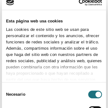
TEMAS
Coronavirus
Ensayos clínicos
Farmaindustria
Acceso
I + D
Industria farmacéutica
Gasto farmacéutico
Esta página web usa cookies
Medicamentos
Pacientes
Legislación
Las cookies de este sitio web se usan para
personalizar el contenido y los anuncios, ofrecer
funciones de redes sociales y analizar el tráfico.
INDICADORES
Además, compartimos información sobre el uso
que haga del sitio web con nuestros partners de
El valor estratégico de la industria
redes sociales, publicidad y análisis web, quienes
farmacéutica (2024)
pueden combinarla con otra información que les
ver más
haya proporcionado o que hayan recopilado a
partir del uso que haya hecho de sus servicios.
Selección
Para más información puede acceder a nuestra
Necesario
de
Encuesta de empleo en la industria
política de cookies
.
consentimiento
farmacéutica (2023)