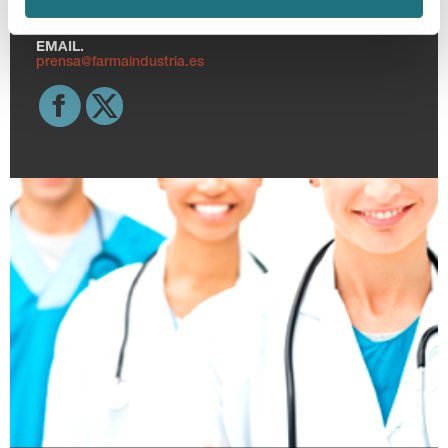
TELF.
915 159 350
EMAIL.
prensa@farmaindustria.es