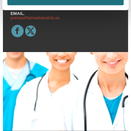
TELF.
915 159 350
EMAIL.
prensa@farmaindustria.es