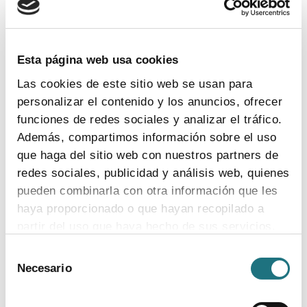
TEMAS
Coronavirus
Ensayos clínicos
Farmaindustria
Acceso
I + D
Industria farmacéutica
Gasto farmacéutico
Esta página web usa cookies
Medicamentos
Pacientes
Legislación
Las cookies de este sitio web se usan para
personalizar el contenido y los anuncios, ofrecer
funciones de redes sociales y analizar el tráfico.
INDICADORES
Además, compartimos información sobre el uso
que haga del sitio web con nuestros partners de
El valor estratégico de la industria
redes sociales, publicidad y análisis web, quienes
farmacéutica (2024)
pueden combinarla con otra información que les
ver más
haya proporcionado o que hayan recopilado a
partir del uso que haya hecho de sus servicios.
Selección
Para más información puede acceder a nuestra
Necesario
de
Encuesta de empleo en la industria
política de cookies
.
consentimiento
farmacéutica (2023)