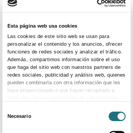
TEMAS
Coronavirus
Ensayos clínicos
Farmaindustria
Acceso
I + D
Industria farmacéutica
Gasto farmacéutico
Esta página web usa cookies
Medicamentos
Pacientes
Legislación
Las cookies de este sitio web se usan para
personalizar el contenido y los anuncios, ofrecer
funciones de redes sociales y analizar el tráfico.
INDICADORES
Además, compartimos información sobre el uso
que haga del sitio web con nuestros partners de
El valor estratégico de la industria
redes sociales, publicidad y análisis web, quienes
farmacéutica (2024)
pueden combinarla con otra información que les
ver más
haya proporcionado o que hayan recopilado a
partir del uso que haya hecho de sus servicios.
Selección
Para más información puede acceder a nuestra
Necesario
de
Encuesta de empleo en la industria
política de cookies
.
consentimiento
farmacéutica (2023)