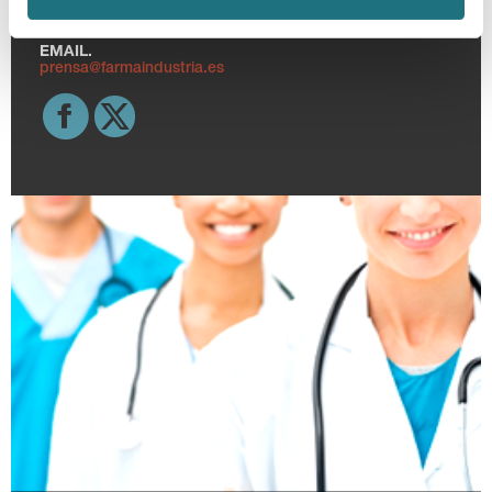
TELF.
915 159 350
EMAIL.
prensa@farmaindustria.es