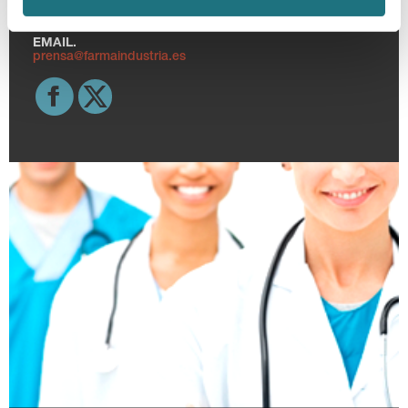
TELF.
915 159 350
EMAIL.
prensa@farmaindustria.es