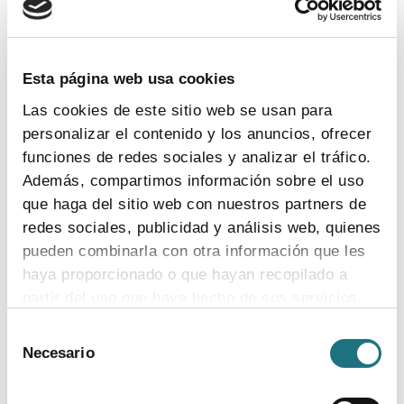
TEMAS
Coronavirus
Ensayos clínicos
Farmaindustria
Acceso
I + D
Industria farmacéutica
Gasto farmacéutico
Esta página web usa cookies
Medicamentos
Pacientes
Legislación
Las cookies de este sitio web se usan para
personalizar el contenido y los anuncios, ofrecer
funciones de redes sociales y analizar el tráfico.
INDICADORES
Además, compartimos información sobre el uso
que haga del sitio web con nuestros partners de
El valor estratégico de la industria
redes sociales, publicidad y análisis web, quienes
farmacéutica (2024)
pueden combinarla con otra información que les
ver más
haya proporcionado o que hayan recopilado a
partir del uso que haya hecho de sus servicios.
Selección
Para más información puede acceder a nuestra
Necesario
de
Encuesta de empleo en la industria
política de cookies
.
consentimiento
farmacéutica (2023)