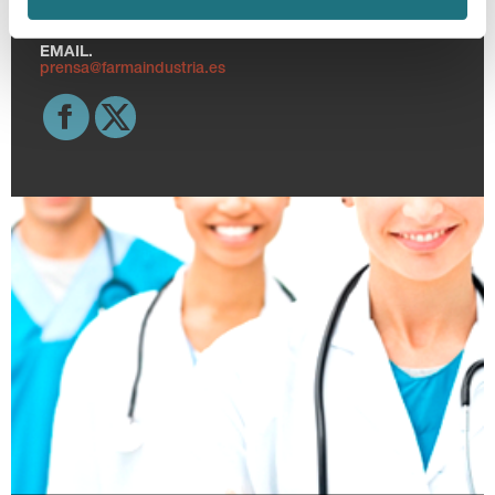
TELF.
915 159 350
EMAIL.
prensa@farmaindustria.es