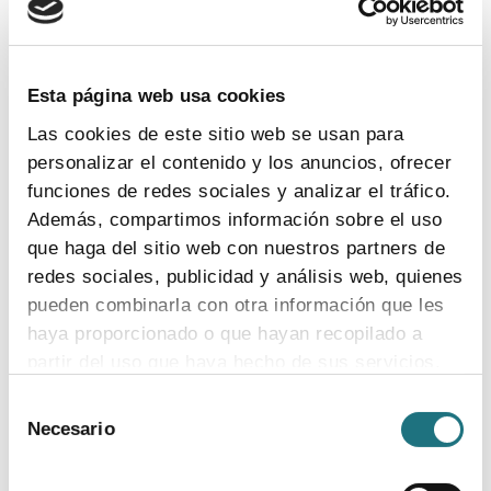
TEMAS
Coronavirus
Ensayos clínicos
Farmaindustria
Acceso
I + D
Industria farmacéutica
Gasto farmacéutico
Esta página web usa cookies
Medicamentos
Pacientes
Legislación
Las cookies de este sitio web se usan para
personalizar el contenido y los anuncios, ofrecer
funciones de redes sociales y analizar el tráfico.
INDICADORES
Además, compartimos información sobre el uso
que haga del sitio web con nuestros partners de
El valor estratégico de la industria
redes sociales, publicidad y análisis web, quienes
farmacéutica (2024)
pueden combinarla con otra información que les
ver más
haya proporcionado o que hayan recopilado a
partir del uso que haya hecho de sus servicios.
Selección
Para más información puede acceder a nuestra
Necesario
de
Encuesta de empleo en la industria
política de cookies
.
consentimiento
farmacéutica (2023)