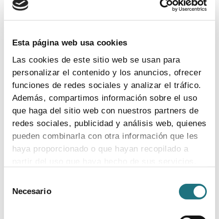
TEMAS
Coronavirus
Ensayos clínicos
Farmaindustria
Acceso
I + D
Industria farmacéutica
Gasto farmacéutico
Esta página web usa cookies
Medicamentos
Pacientes
Legislación
Las cookies de este sitio web se usan para
personalizar el contenido y los anuncios, ofrecer
funciones de redes sociales y analizar el tráfico.
INDICADORES
Además, compartimos información sobre el uso
que haga del sitio web con nuestros partners de
El valor estratégico de la industria
redes sociales, publicidad y análisis web, quienes
farmacéutica (2024)
pueden combinarla con otra información que les
ver más
haya proporcionado o que hayan recopilado a
partir del uso que haya hecho de sus servicios.
Selección
Para más información puede acceder a nuestra
Necesario
de
Encuesta de empleo en la industria
política de cookies
.
consentimiento
farmacéutica (2023)