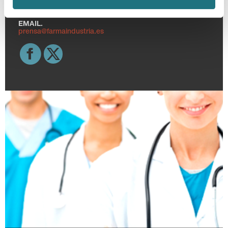
TELF.
915 159 350
EMAIL.
prensa@farmaindustria.es