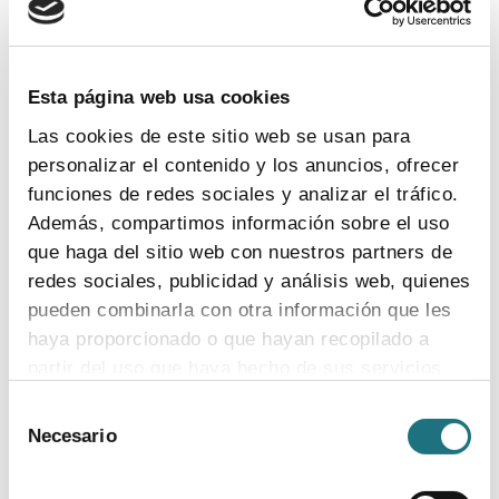
TEMAS
Coronavirus
Ensayos clínicos
Farmaindustria
Acceso
I + D
Industria farmacéutica
Gasto farmacéutico
Esta página web usa cookies
Medicamentos
Pacientes
Legislación
Las cookies de este sitio web se usan para
personalizar el contenido y los anuncios, ofrecer
funciones de redes sociales y analizar el tráfico.
INDICADORES
Además, compartimos información sobre el uso
que haga del sitio web con nuestros partners de
El valor estratégico de la industria
redes sociales, publicidad y análisis web, quienes
farmacéutica (2024)
pueden combinarla con otra información que les
ver más
haya proporcionado o que hayan recopilado a
partir del uso que haya hecho de sus servicios.
Selección
Para más información puede acceder a nuestra
Necesario
de
Encuesta de empleo en la industria
política de cookies
.
consentimiento
farmacéutica (2023)