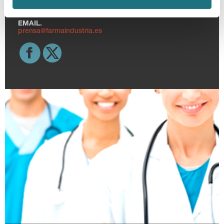
TELF.
915 159 350
EMAIL.
prensa@farmaindustria.es