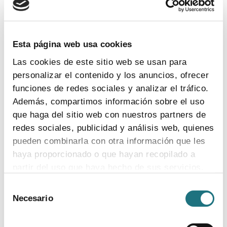
TEMAS
Coronavirus
Ensayos clínicos
Farmaindustria
Acceso
I + D
Industria farmacéutica
Gasto farmacéutico
Esta página web usa cookies
Medicamentos
Pacientes
Legislación
Las cookies de este sitio web se usan para
personalizar el contenido y los anuncios, ofrecer
funciones de redes sociales y analizar el tráfico.
INDICADORES
Además, compartimos información sobre el uso
que haga del sitio web con nuestros partners de
El valor estratégico de la industria
redes sociales, publicidad y análisis web, quienes
farmacéutica (2024)
pueden combinarla con otra información que les
ver más
haya proporcionado o que hayan recopilado a
partir del uso que haya hecho de sus servicios.
Selección
Para más información puede acceder a nuestra
Necesario
de
Encuesta de empleo en la industria
política de cookies
.
consentimiento
farmacéutica (2023)